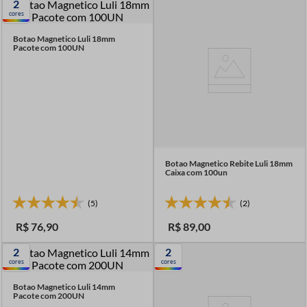
2
7
º
linha costura
cores
8
º
fio malha
Botao Magnetico Luli 18mm
Pacote com 100UN
9
º
amigurumi
10
º
passamanaria
Botao Magnetico Rebite Luli 18mm
Caixa com 100un
(5)
(2)
R$
76
,
90
R$
89
,
00
2
2
cores
cores
Botao Magnetico Luli 14mm
Pacote com 200UN