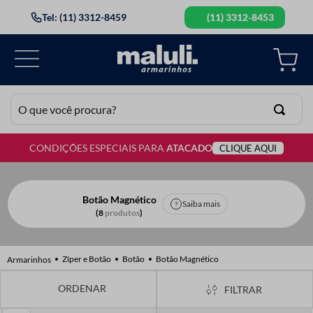
Tel: (11) 3312-8459
(11) 3312-8453
O que você procura?
CONDIÇÕES ESPECIAIS PARA
ATACADO
CLIQUE AQUI
TERMOS MAIS BUSCADOS
1
º
lã
2
º
barbante
Botão Magnético
Saiba mais
8
produtos
3
º
botão
4
º
elastico
Zíper e Botão
Botão
Botão Magnético
5
º
renda
FILTRAR
6
º
ziper