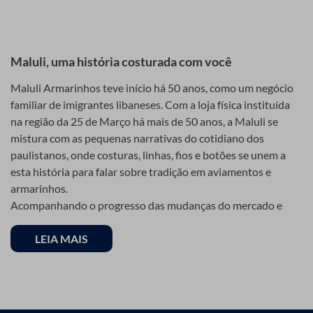
Vantagens do Uso do
física na Rua 25 de Março, 717/719, Centro - São Paulo
ou explore nosso site para encontrar tudo o que você
Botão Magnético no
precisa para seu artesanato.
Artesanato
Maluli, uma história costurada com você
Maluli Armarinhos teve início há 50 anos, como um negócio
familiar de imigrantes libaneses. Com a loja física instituída
A escolha do botão magnético traz diversos benefícios para
na região da 25 de Março há mais de 50 anos, a Maluli se
os artesãos. Entre as principais vantagens, podemos
mistura com as pequenas narrativas do cotidiano dos
destacar:
paulistanos, onde costuras, linhas, fios e botões se unem a
1. Facilidade de Uso
esta história para falar sobre tradição em aviamentos e
armarinhos.
Ao contrário dos botões tradicionais que exigem furos e
Acompanhando o progresso das mudanças do mercado e
costuras complexas, o botão magnético pode ser fixado com
crescimento expansivo de seus clientes, a empresa hoje é
facilidade, exigindo apenas pequenos cortes no material para
uma das maiores referências em loja de armarinhos, tanto no
LEIA MAIS
a instalação de suas abas metálicas.
varejo como no atacado. Além disso, sua loja virtual é uma
2. Estética e Acabamento Profissional
das maiores do segmento, e que devido a sua qualidade e
tradição, também se tornou referência, sendo conhecida
O botão magnético confere um acabamento limpo e
como a “25 de Março on-line”.