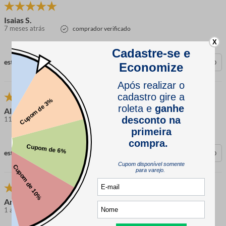
Isaias S.
7 meses atrás
comprador verificado
X
esta avaliação foi útil?
0
0
Alcione D.
11 meses atrás
comprador verificado
esta avaliação foi útil?
0
0
Andrea C.
1 ano atrás
comprador verificado