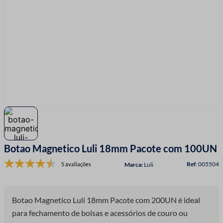
7
º
fio malha
8
º
linha costura
9
º
fita cetim
10
º
amigurumi
Botao Magnetico Luli 18mm Pacote com 100UN
:
005504
5 avaliações
Luli
Botao Magnetico Luli 18mm Pacote com 200UN é ideal
para fechamento de bolsas e acessórios de couro ou