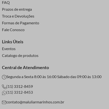
FAQ
deixar de lado a garantia de qualidade, praticidade e
Ideias Criativas com
Prazos de entrega
modernidade que você precisa.
Paetê Metalizado
Troca e Devoluções
Maluli com você!
Formas de Pagamento
Fale Conosco
Agora que você sabe como trabalhar com esse material,
vamos a algumas inspirações:
Links Úteis
Decoração de Roupas
Eventos
Catalogo de produtos
Que tal personalizar uma camiseta ou um vestido simples
com paetês metalizados? Você pode criar padrões
Central de Atendimento
geométricos, flores ou até mesmo bordar seu nome. Essa é
uma maneira incrível de transformar peças básicas em itens
Segunda a Sexta 8:00 às 16:00 Sábado das 09:00 às 13:00
exclusivos.
(11) 3312-8459
Acessórios e Objetos Decorativos
(11) 3312-8453
Além das roupas, o paetê pode ser usado para criar colares,
contato@maluliarmarinhos.com.br
brincos, tiaras e até mesmo vasos decorativos. Imagine um