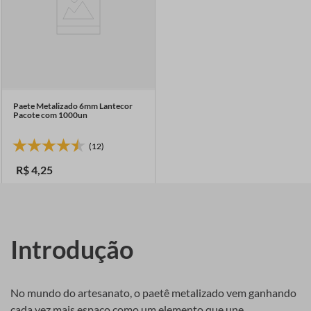
Paete Metalizado 6mm Lantecor
Pacote com 1000un
(12)
R$
4
,
25
Introdução
No mundo do artesanato, o paetê metalizado vem ganhando
cada vez mais espaço como um elemento que une