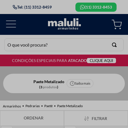
Tel: (11) 3312-8459
(11) 3312-8453
O que você procura?
CONDIÇÕES ESPECIAIS PARA
ATACADO
CLIQUE AQUI
TERMOS MAIS BUSCADOS
1
º
lã
2
º
barbante
Paete Metalizado
Saiba mais
3
produtos
3
º
botão
4
º
elastico
Pedrarias
Paetê
Paete Metalizado
5
º
renda
FILTRAR
6
º
ziper