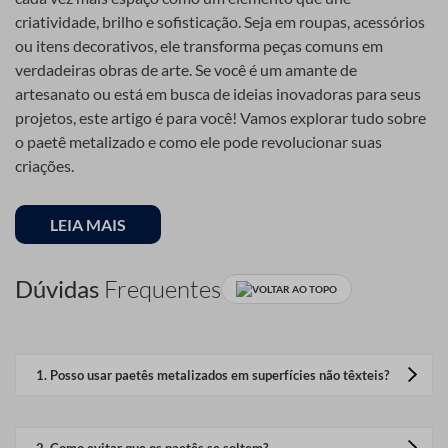
criatividade, brilho e sofisticação. Seja em roupas, acessórios
ou itens decorativos, ele transforma peças comuns em
verdadeiras obras de arte. Se você é um amante de
artesanato ou está em busca de ideias inovadoras para seus
projetos, este artigo é para você! Vamos explorar tudo sobre
o paetê metalizado e como ele pode revolucionar suas
criações.
O que é Paetê
LEIA MAIS
Metalizado?
Dúvidas
Frequentes
VOLTAR AO TOPO
O paetê metalizado é uma pequena peça circular, geralmente
feita de plástico ou metal, com uma superfície refletiva que
1
.
Posso usar paetês metalizados em superfícies não têxteis?
brilha ao ser exposta à luz. Ele é amplamente usado na moda,
mas também tem se destacado no universo do artesanato
Sim, o paetê metalizado pode ser aplicado em madeira,
devido à sua versatilidade e impacto visual. Disponível em
plástico, papel e outras superfícies.
2
.
Como evitar que os paetês se soltem?