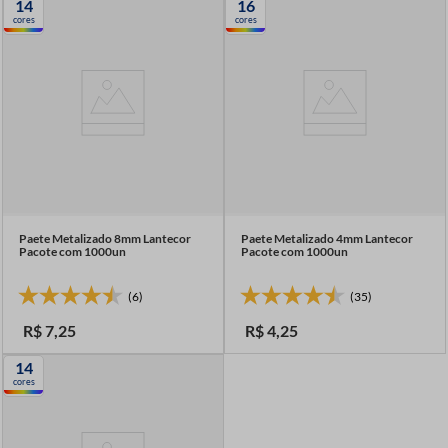
14
16
7
º
linha costura
cores
cores
8
º
fio malha
9
º
fita cetim
10
º
passamanaria
Paete Metalizado 8mm Lantecor
Paete Metalizado 4mm Lantecor
Pacote com 1000un
Pacote com 1000un
(6)
(35)
R$
7
,
25
R$
4
,
25
14
cores