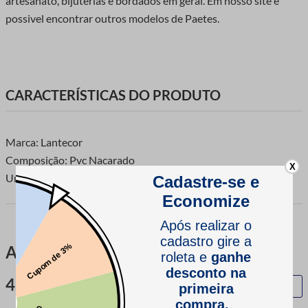
artesanato, bijuterias e bordados em geral. Em nosso site é
possivel encontrar outros modelos de Paetes.
CARACTERÍSTICAS DO PRODUTO
Marca: Lantecor
Composição: Pvc Nacarado
X
Unidade de Venda: Pacote com 1000 unidades.
Avaliações
4.9
QUERO AVALIAR