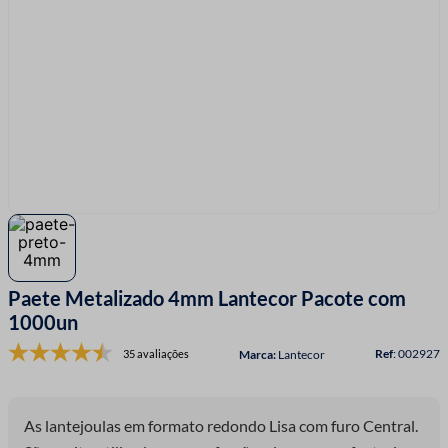
7
º
fio malha
8
º
linha costura
9
º
fita cetim
10
º
amigurumi
Paete Metalizado 4mm Lantecor Pacote com
1000un
:
002927
35 avaliações
Lantecor
As lantejoulas em formato redondo Lisa com furo Central.