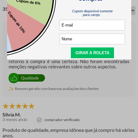
35 avaliações
Os clientes destacam a qualidade do produto, mencionando
que é de qualidade e compatível com suas expectativas.
Muitos afirmam que o material é exatamente como o
mostrado nas fotos e que a empresa é idônea, tendo já
realizado compras anteriores. O produto é descrito como
muito delicado e bom, com avaliações enfatizando que o
retorno à compra é uma certeza. Não foram encontradas
menções negativas relevantes sobre outros aspectos.
Qualidade
Resumo gerado com base nas avaliações dos clientes
Silvia M.
3 meses atrás
comprador verificado
Produto de qualidade, empresa idônea que já compro há vários
anos.