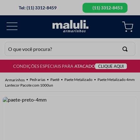
Tel: (11) 3312-8459
(11) 3312-8453
O que você procura?
CONDIÇÕES ESPECIAIS PARA
ATACADO
CLIQUE AQUI
TERMOS MAIS BUSCADOS
1
º
lã
Pedrarias
Paetê
Paete Metalizado
Paete Metalizado 4mm
Lantecor Pacote com 1000un
2
º
barbante
3
º
botão
4
º
elastico
5
º
renda
6
º
ziper