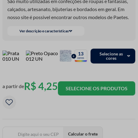
São muito utilizadas em confecções de roupas e fantasias,
calçados, artesanato, bijuterias e bordados em geral. Em
nosso site é possivel encontrar outros modelos de Paetes.
Ver descrição e características
13
Selecione as
+
cores
cores
R$
4
,
25
a partir de
SELECIONE OS PRODUTOS
Calcular o frete