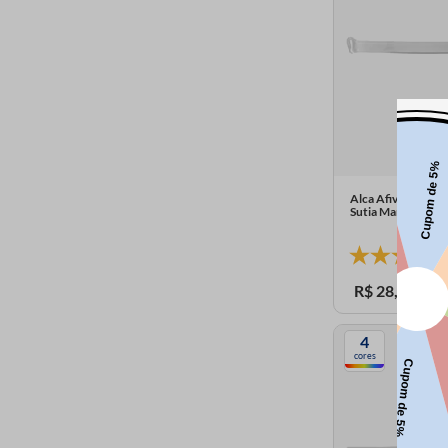
Alca Afivelada Re
Sutia Marak 121 
R$
28
,
25
4
cores