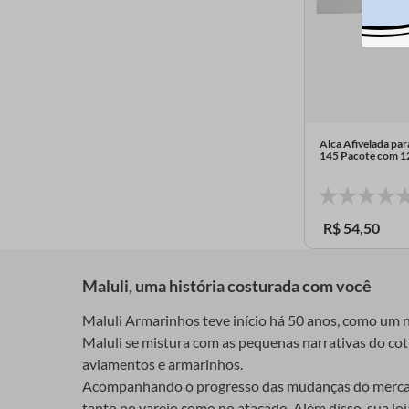
Alca Afivelada par
145 Pacote com 
R$
54
,
50
Maluli, uma história costurada com você
Maluli Armarinhos teve início há 50 anos, como um ne
Maluli se mistura com as pequenas narrativas do cotid
aviamentos e armarinhos.
Acompanhando o progresso das mudanças do mercado 
tanto no varejo como no atacado. Além disso, sua lo