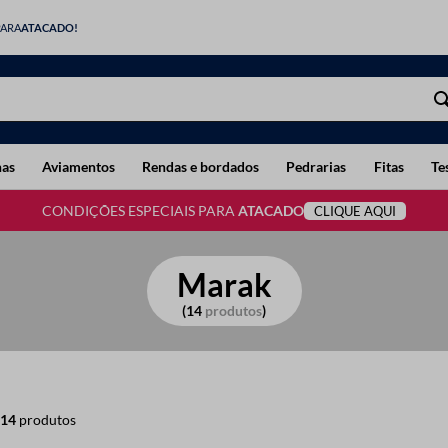
PARA
ATACADO!
has
Aviamentos
Rendas e bordados
Pedrarias
Fitas
Te
CONDIÇÕES ESPECIAIS PARA
ATACADO
CLIQUE AQUI
Marak
14
produtos
14
produtos