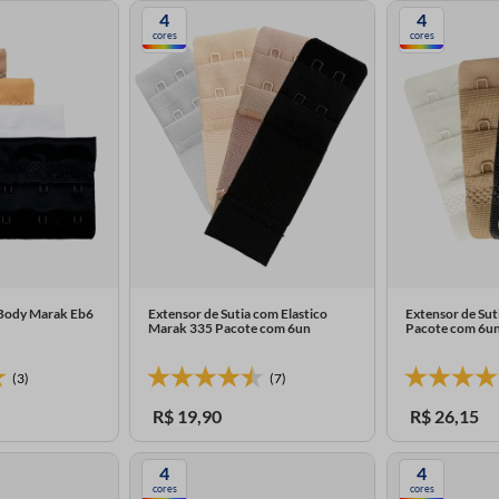
4
4
cores
cores
 Body Marak Eb6
Extensor de Sutia com Elastico
Extensor de Su
Marak 335 Pacote com 6un
Pacote com 6u
(3)
(7)
R$
19
,
90
R$
26
,
15
4
4
cores
cores