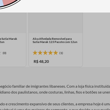
a Sutia Marak
Alca Afivelada Removivel para
12un
Sutia Marak 123 Pacote com 12un
(0)
(1)
R$
48
,
20
gócio familiar de imigrantes libaneses. Com a loja física instituíd
iano dos paulistanos, onde costuras, linhas, fios e botões se unem
e crescimento expansivo de seus clientes, a empresa hoje é uma 
ja virtual é uma das maiores do segmento, e que devido a sua qual