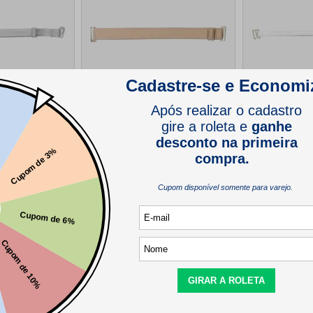
movivel para
Alca Afivelada Removivel para
Alca Afivelada 
Pacote com 12un
Sutia Marak 125 Pacote com 6un
Sutia Marak 12
(1)
(0)
R$
44
,
00
R$
55
,
00
4
cores