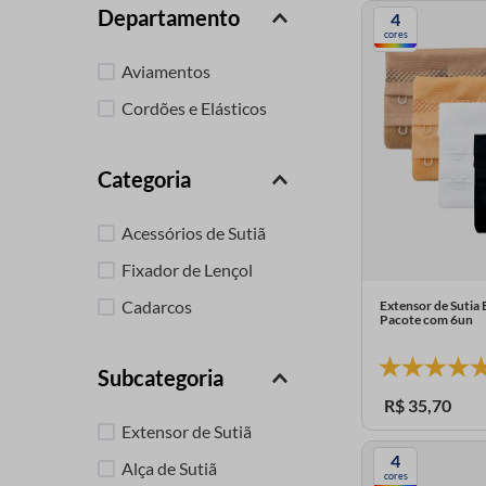
Departamento
4
9
º
ziper
cores
10
º
agulha
Aviamentos
Cordões e Elásticos
Categoria
Acessórios de Sutiã
Fixador de Lençol
Cadarcos
Extensor de Sutia
Pacote com 6un
Subcategoria
R$
35
,
70
Extensor de Sutiã
4
Alça de Sutiã
cores