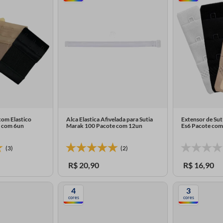
com Elastico
Alca Elastica Afivelada para Sutia
Extensor de Sut
 com 6un
Marak 100 Pacote com 12un
Es6 Pacote com
(3)
(2)
R$
20
,
90
R$
16
,
90
4
3
cores
cores