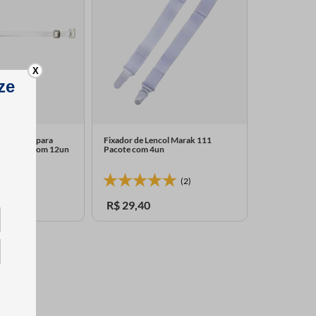
X
Removivel para
Fixador de Lencol Marak 111
7 Pacote com 12un
Pacote com 4un
(0)
(2)
R$
29
,
40