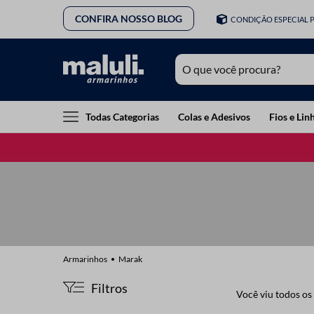
CONFIRA NOSSO BLOG
CONDIÇÃO ESPECIAL 
O que você procura?
TERMOS MAIS BUSCADOS
Todas Categorias
Colas e Adesivos
Fios e Lin
1
º
lã
2
º
barbante
3
º
botão
4
º
elastico
5
º
renda
6
º
fio malha
Marak
7
º
linha costura
Filtros
Você viu todos os
8
º
fita cetim