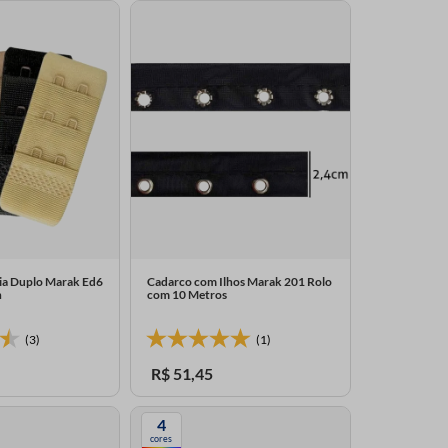
tia Duplo Marak Ed6
Cadarco com Ilhos Marak 201 Rolo
n
com 10 Metros
(3)
(1)
R$
51
,
45
4
cores