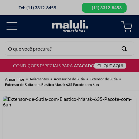
Tel: (11) 3312-8459
(11) 3312-8453
O que você procura?
CONDIÇÕES ESPECIAIS PARA
ATACADO
CLIQUE AQUI
TERMOS MAIS BUSCADOS
1
º
lã
Aviamentos
Acessórios de Sutiã
Extensor de Sutiã
Extensor de Sutia com Elastico Marak 635 Pacote com 6un
2
º
barbante
3
º
botão
4
º
elastico
5
º
renda
6
º
ziper