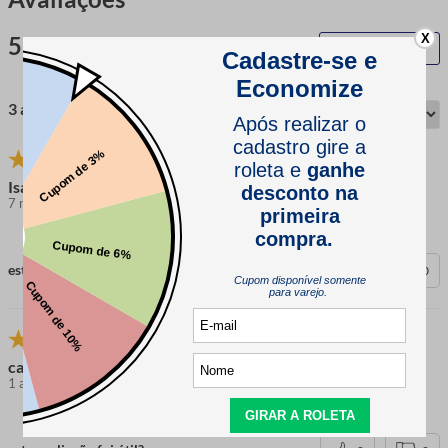
X
5.0
QUERO AVALIAR
3 avaliações
Isabel V.
7 meses atrás
comprador verificado
esta avaliação foi útil?
0
0
carlos
1 ano atrás
comprador verificado