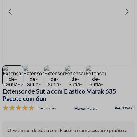
7
º
linha costura
8
º
fio malha
9
º
amigurumi
10
º
passamanaria
Extensor de Sutia com Elastico Marak 635
Pacote com 6un
:
009423
3 avaliações
Marak
O Extensor de Sutiã com Elástico é um acessório prático e