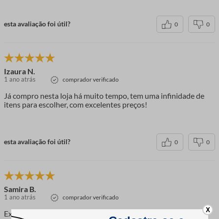
esta avaliação foi útil?
0
0
Izaura N.
1 ano atrás
comprador verificado
Já compro nesta loja há muito tempo, tem uma infinidade de
itens para escolher, com excelentes preços!
esta avaliação foi útil?
0
0
Samira B.
1 ano atrás
comprador verificado
X
Excelente produto.