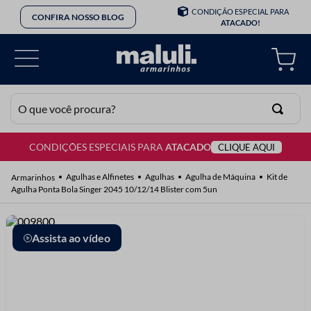
CONDIÇÃO ESPECIAL PARA
CONFIRA NOSSO BLOG
ATACADO!
O que você procura?
CONDIÇÕES ESPECIAIS PARA
ATACADO
CLIQUE AQUI
TERMOS MAIS BUSCADOS
1
º
lã
Agulhas e Alfinetes
Agulhas
Agulha de Máquina
Kit de
Agulha Ponta Bola Singer 2045 10/12/14 Blister com 5un
2
º
barbante
3
º
botão
Assista ao vídeo
4
º
elastico
5
º
renda
6
º
ziper