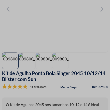
7
º
linha costura
8
º
fio malha
9
º
fita cetim
10
º
passamanaria
Kit de Agulha Ponta Bola Singer 2045 10/12/14
Blister com 5un
:
009800
11 avaliações
Singer
O Kit de Agulhas 2045 nos tamanhos 10, 12 e 14 é ideal