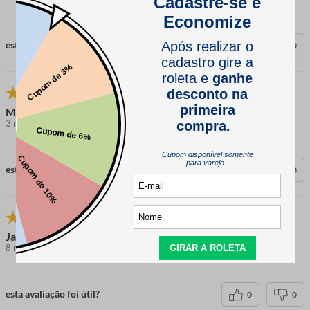
esta avaliação foi útil?
0
0
Marcia C.
3 meses atrás
comprador verificado
esta avaliação foi útil?
0
0
Jaqueline D.
8 meses atrás
comprador verificado
esta avaliação foi útil?
0
0