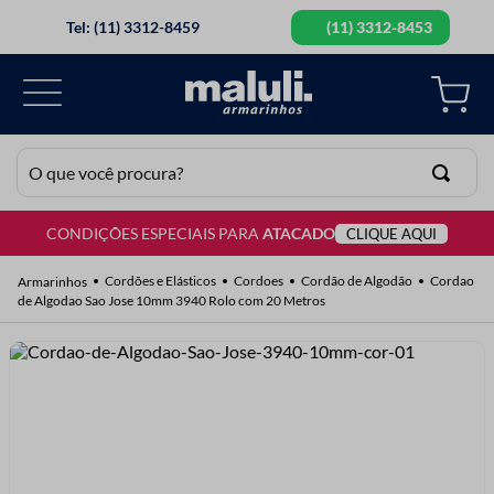
Tel: (11) 3312-8459
(11) 3312-8453
O que você procura?
CONDIÇÕES ESPECIAIS PARA
ATACADO
CLIQUE AQUI
TERMOS MAIS BUSCADOS
1
º
lã
Cordões e Elásticos
Cordoes
Cordão de Algodão
Cordao
de Algodao Sao Jose 10mm 3940 Rolo com 20 Metros
2
º
barbante
3
º
botão
4
º
elastico
5
º
renda
6
º
ziper