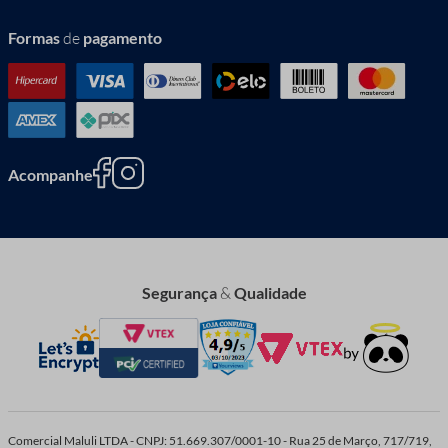
Formas
de
pagamento
Acompanhe
Segurança
&
Qualidade
Comercial Maluli LTDA - CNPJ: 51.669.307/0001-10 - Rua 25 de Março, 717/719,