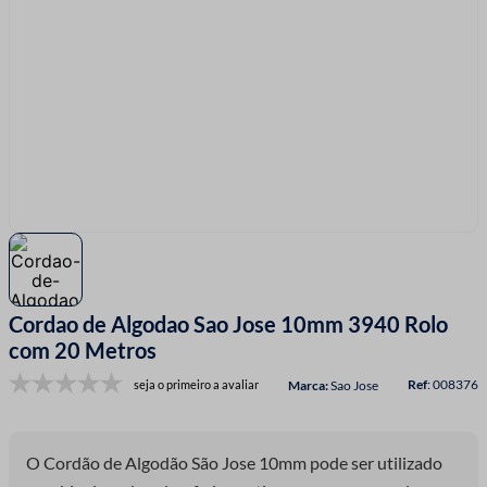
7
º
linha costura
8
º
fio malha
9
º
passamanaria
10
º
amigurumi
Cordao de Algodao Sao Jose 10mm 3940 Rolo
com 20 Metros
:
008376
seja o primeiro a avaliar
Sao Jose
O Cordão de Algodão São Jose 10mm pode ser utilizado