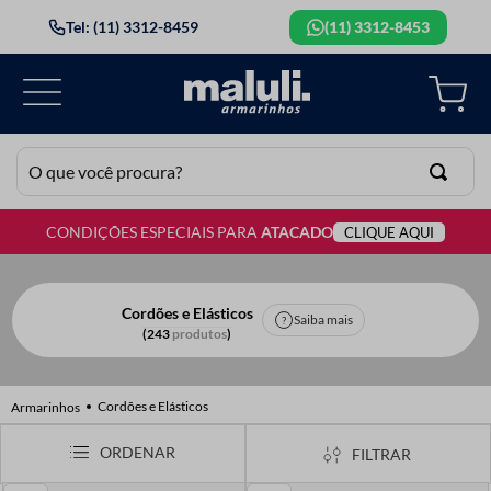
Tel: (11) 3312-8459
(11) 3312-8453
O que você procura?
CONDIÇÕES ESPECIAIS PARA
ATACADO
CLIQUE AQUI
TERMOS MAIS BUSCADOS
1
º
lã
2
º
barbante
Cordões e Elásticos
Saiba mais
243
produtos
3
º
botão
4
º
elastico
Cordões e Elásticos
5
º
renda
FILTRAR
6
º
ziper