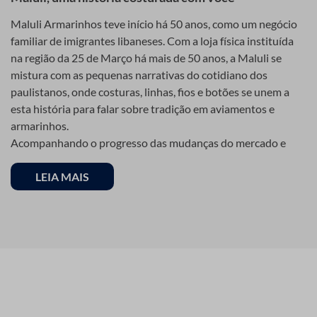
fibras podem ser de algodão, nylon, poliéster, entre outros.
Maluli Armarinhos teve início há 50 anos, como um negócio
Processo de produção dos Elásticos
familiar de imigrantes libaneses. Com a loja física instituída
na região da 25 de Março há mais de 50 anos, a Maluli se
Na fabricação dos elásticos, o látex é o material mais comum.
mistura com as pequenas narrativas do cotidiano dos
O processo envolve a extrusão, vulcanização e corte do látex
paulistanos, onde costuras, linhas, fios e botões se unem a
até atingir o produto final.
esta história para falar sobre tradição em aviamentos e
armarinhos.
Usos e Aplicações de
Acompanhando o progresso das mudanças do mercado e
Cordões e Elásticos
crescimento expansivo de seus clientes, a empresa hoje é
uma das maiores referências em loja de armarinhos, tanto no
LEIA MAIS
varejo como no atacado. Além disso, sua loja virtual é uma
Aplicações domésticas
das maiores do segmento, e que devido a sua qualidade e
tradição, também se tornou referência, sendo conhecida
Em casa, os cordões e elásticos são verdadeiros heróis
como a “25 de Março on-line”.
invisíveis, nos ajudando a fechar sacolas, amarrar cabelos,
prender objetos e até mesmo na decoração.
Referência em armarinhos e aviamentos
Aplicações industriais
Sempre alinhada com o que há de melhor e atenta às
necessidades de seus clientes, que buscam materiais de