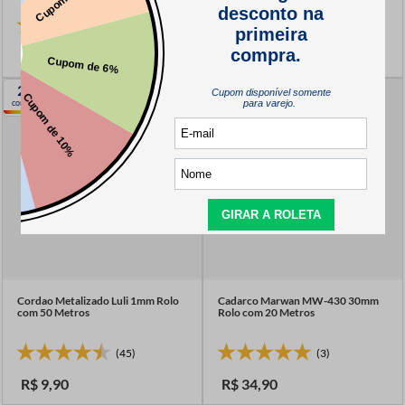
(29)
(6)
R$
19
,
75
R$
10
,
90
2
2
cores
cores
Cordao Metalizado Luli 1mm Rolo
Cadarco Marwan MW-430 30mm
com 50 Metros
Rolo com 20 Metros
(45)
(3)
R$
9
,
90
R$
34
,
90