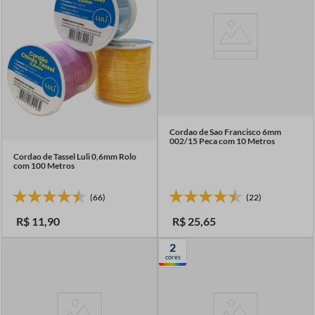
Cordao de Sao Francisco 6mm
002/15 Peca com 10 Metros
Cordao de Tassel Luli 0,6mm Rolo
com 100 Metros
(66)
(22)
R$
11
,
90
R$
25
,
65
2
cores