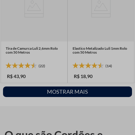
Tira de Camurca Luli 2,6mm Rolo
Elastico Metalizado Luli 1mm Rolo
com 50 Metros
com 50 Metros
(22)
(14)
R$
43
,
90
R$
18
,
90
MOSTRAR MAIS
O que são Cordões e