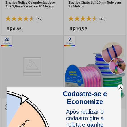
Elastico Rolico Colombe Sao Jose
Elastico Chato Luli 20mm Rolo com
15R 2,8mm Peca com 10 Metros
25 Metros
(57)
(16)
R$
6
,
65
R$
10
,
99
26
9
cores
cores
X
Cordao de Sao Francisco 5mm
001/10 Peca com 10 Metros
Cordao de Cetim Rabo de Rato
Multicor Luli 1mm Rolo com 50
Metros