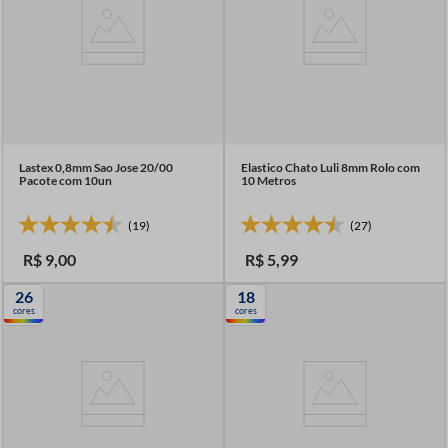
Lastex 0,8mm Sao Jose 20/00
Elastico Chato Luli 8mm Rolo com
Pacote com 10un
10 Metros
(19)
(27)
R$
9
,
00
R$
5
,
99
26
18
cores
cores