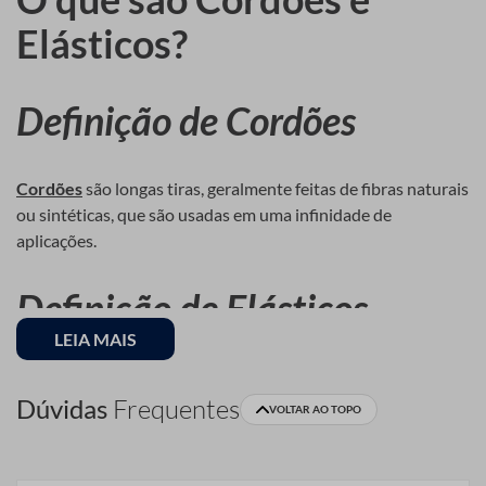
Elásticos?
Definição de Cordões
Cordões
são longas tiras, geralmente feitas de fibras naturais
ou sintéticas, que são usadas em uma infinidade de
aplicações.
Definição de Elásticos
LEIA MAIS
Elástico
, por outro lado, são bandas flexíveis, também feitas
de materiais naturais ou sintéticos, mas com uma
Dúvidas
Frequentes
VOLTAR AO TOPO
característica muito particular: a elasticidade, que permite
esticá-los e retornarem ao seu formato original.