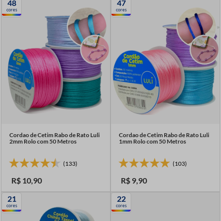
48
47
7
º
linha costura
cores
cores
8
º
fio malha
9
º
passamanaria
10
º
amigurumi
Cordao de Cetim Rabo de Rato Luli
Cordao de Cetim Rabo de Rato Luli
2mm Rolo com 50 Metros
1mm Rolo com 50 Metros
(133)
(103)
R$
10
,
90
R$
9
,
90
21
22
cores
cores