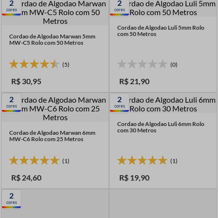
2
2
7
º
linha costura
cores
cores
8
º
fio malha
Cordao de Algodao Luli 5mm Rolo
com 50 Metros
Cordao de Algodao Marwan 5mm
9
º
amigurumi
MW-C5 Rolo com 50 Metros
10
º
passamanaria
(5)
(0)
R$
30
,
95
R$
21
,
90
2
2
cores
cores
Cordao de Algodao Luli 6mm Rolo
com 30 Metros
Cordao de Algodao Marwan 6mm
MW-C6 Rolo com 25 Metros
(1)
(1)
R$
24
,
60
R$
19
,
90
2
cores