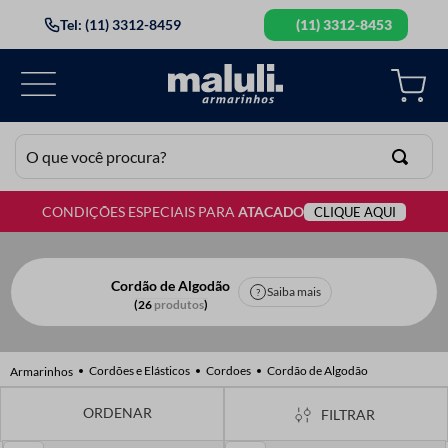
Tel: (11) 3312-8459
(11) 3312-8453
O que você procura?
CONDIÇÕES ESPECIAIS PARA
ATACADO
CLIQUE AQUI
TERMOS MAIS BUSCADOS
1
º
lã
2
º
barbante
Cordão de Algodão
Saiba mais
26
produtos
3
º
botão
4
º
elastico
Cordões e Elásticos
Cordoes
Cordão de Algodão
5
º
renda
FILTRAR
6
º
ziper