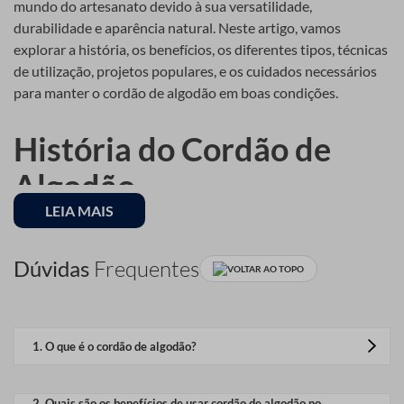
mundo do artesanato devido à sua versatilidade,
durabilidade e aparência natural. Neste artigo, vamos
explorar a história, os benefícios, os diferentes tipos, técnicas
de utilização, projetos populares, e os cuidados necessários
para manter o cordão de algodão em boas condições.
História do Cordão de
Algodão
LEIA MAIS
O cordão de algodão tem uma longa história que remonta a
séculos atrás. Originalmente usado para fins práticos, como
Dúvidas
Frequentes
VOLTAR AO TOPO
costura e pesca, o cordão de algodão evoluiu para se tornar
um material essencial em diversos projetos artesanais. Sua
popularidade cresceu com o tempo, graças à sua
1
.
O que é o cordão de algodão?
disponibilidade e facilidade de uso.
O cordão de algodão é um tipo de fio feito a partir de
fibras de algodão, amplamente utilizado em diversos
2
.
Quais são os benefícios de usar cordão de algodão no