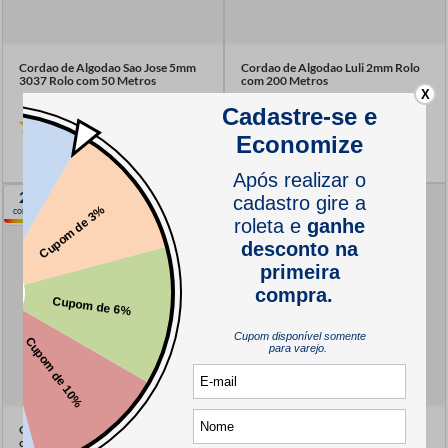
Cordao de Algodao Sao Jose 5mm
Cordao de Algodao Luli 2mm Rolo
3037 Rolo com 50 Metros
com 200 Metros
X
Indisponível
(2)
R$
53
,
65
2
2
cores
cores
Cordao de Algodao Luli 3mm Rolo
Cordao de Algodao Luli 4mm Rolo
com 100 Metros
com 100 Metros