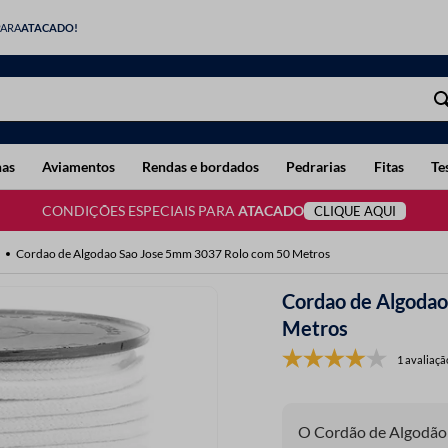
PARA
ATACADO!
has
Aviamentos
Rendas e bordados
Pedrarias
Fitas
Te
CONDIÇÕES ESPECIAIS PARA
ATACADO
CLIQUE AQUI
Cordao de Algodao Sao Jose 5mm 3037 Rolo com 50 Metros
Cordao de Algoda
Metros
1 avaliaçã
O Cordão de Algodão 