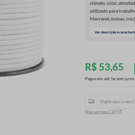
chinelo, colar, almofa
utilizado para trabal
Macramê, bolsas, tricô
Ver descrição e caracterí
R$
53
,
65
Pague em até
1
sem juros
Não sei meu CEP