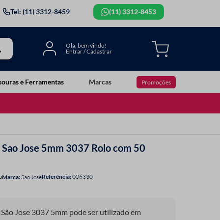
Tel: (11) 3312-8459
(11) 3312-8453
souras e Ferramentas
Marcas
Promoções
o Sao Jose 5mm 3037 Rolo com 50
Referência
:
006330
o
Sao Jose
São Jose 3037 5mm pode ser utilizado em