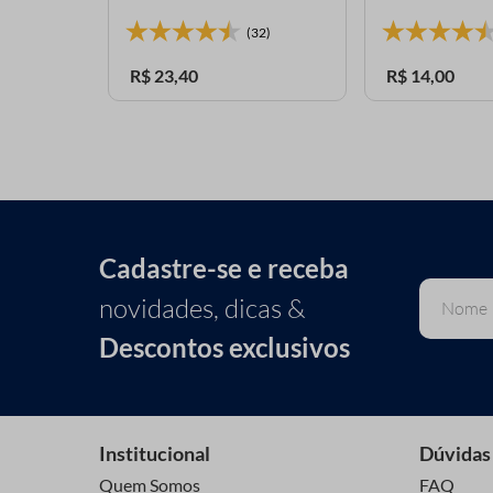
7)
(32)
R$
23
,
40
R$
14
,
00
Cadastre-se e receba
novidades, dicas &
Descontos exclusivos
Institucional
Dúvidas
Quem Somos
FAQ