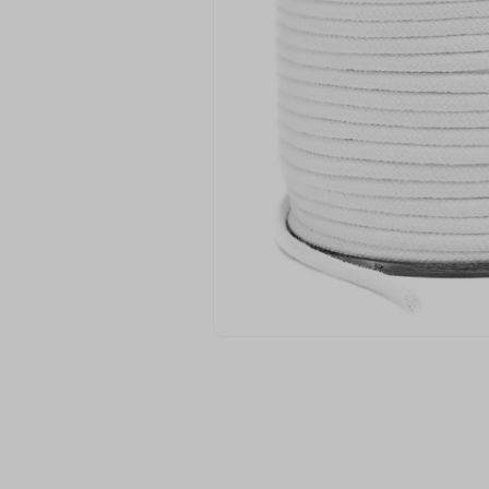
9
º
fita cetim
10
º
passamanaria