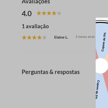
Avaliações
4.0
1 avaliação
Elaine L.
3 meses atrás
Perguntas & respostas