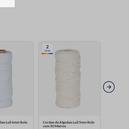
2
cores
dao Luli 6mm Rolo
Cordao de Algodao Luli 5mm Rolo
Cordao de A
com 50 Metros
3047 Rolo c