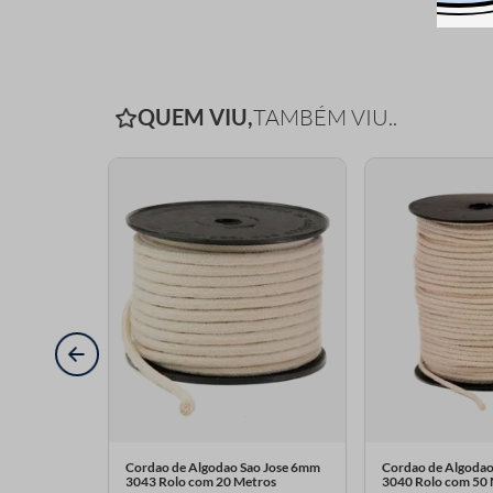
QUEM VIU,
TAMBÉM VIU..
o Jose 8mm
Cordao de Algodao Sao Jose 6mm
Cordao de Algodao
tros
3043 Rolo com 20 Metros
3040 Rolo com 50