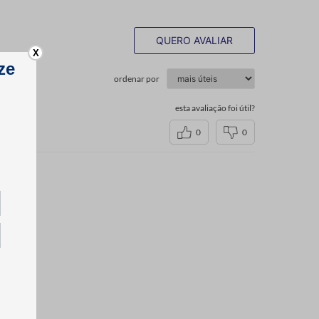
QUERO AVALIAR
X
ordenar por
esta avaliação foi útil?
0
0