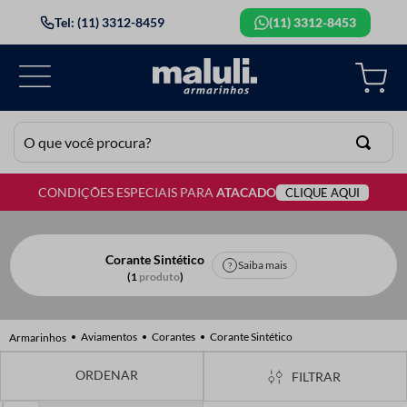
Tel: (11) 3312-8459
(11) 3312-8453
O que você procura?
CONDIÇÕES ESPECIAIS PARA
ATACADO
CLIQUE AQUI
TERMOS MAIS BUSCADOS
1
º
lã
2
º
barbante
Corante Sintético
Saiba mais
1
produto
3
º
botão
4
º
elastico
Aviamentos
Corantes
Corante Sintético
5
º
renda
FILTRAR
6
º
ziper