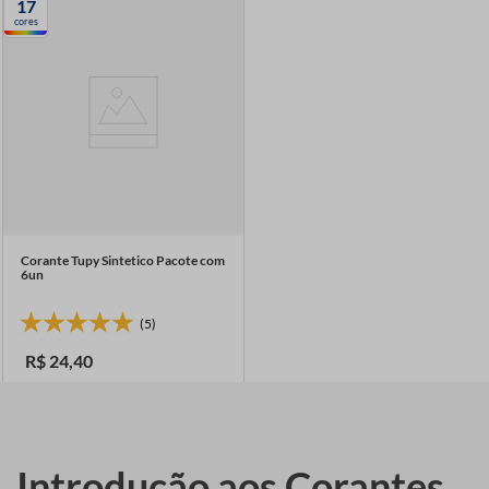
17
7
º
linha costura
cores
8
º
fio malha
9
º
fita cetim
10
º
passamanaria
Corante Tupy Sintetico Pacote com
6un
(5)
R$
24
,
40
Introdução aos Corantes