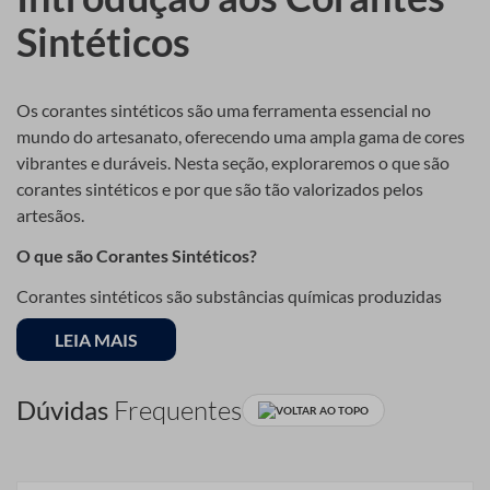
Sintéticos
Os corantes sintéticos são uma ferramenta essencial no
mundo do artesanato, oferecendo uma ampla gama de cores
vibrantes e duráveis. Nesta seção, exploraremos o que são
corantes sintéticos e por que são tão valorizados pelos
artesãos.
O que são Corantes Sintéticos?
Corantes sintéticos são substâncias químicas produzidas
através de processos industriais que são usadas para
LEIA MAIS
adicionar cor a diferentes materiais. Ao contrário dos
corantes naturais, que são derivados de fontes como plantas
e minerais, os corantes sintéticos oferecem uma consistência
Dúvidas
Frequentes
VOLTAR AO TOPO
de cor mais controlável e uma paleta mais ampla.
Vantagens dos Corantes Sintéticos