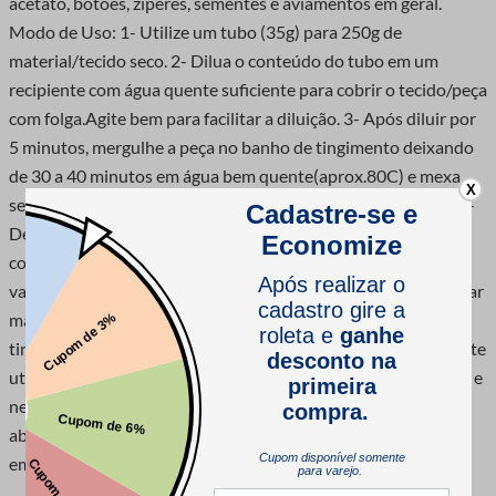
acetato, botões, zíperes, sementes e aviamentos em geral.
Modo de Uso: 1- Utilize um tubo (35g) para 250g de
material/tecido seco. 2- Dilua o conteúdo do tubo em um
recipiente com água quente suficiente para cobrir o tecido/peça
com folga.Agite bem para facilitar a diluição. 3- Após diluir por
5 minutos, mergulhe a peça no banho de tingimento deixando
de 30 a 40 minutos em água bem quente(aprox.80C) e mexa
X
sempre para evitar manchas. Utilize um bastão de madeira.. 4-
Depois do tempo de tingimento, enxague a peça em água
corrente e em seguida coloque para centrifugar ou secar no
varal, sempre à sombra. OBS: 1) Dilua corretamente para evitar
manchas em forma de pontinhos e não deixe o material a ser
tingido, apertado no banho e/ou sofrendo atrito com recipiente
utilizado. 2) Não utilizar materiais cortantes para abrir o tubo e
nem force a abertura com qualquer objeto. O frasco pode ser
aberto apertando o tubo a baixo da tampa e circundando a
embalagem até a tampa se soltar."