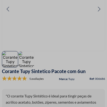
7
º
passamanaria
8
º
fita cetim
9
º
fio malha
10
º
amigurumi
Corante Tupy Sintetico Pacote com 6un
:
006686
5 avaliações
Tupy
"O corante Tupy Sintético é ideal para tingir peças de
acrilico acetato, botões, zíperes, sementes e aviamentos