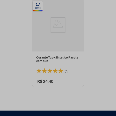
17
cores
Corante Tupy Sintetico Pacote
com 6un
(5)
R$
24
,
40