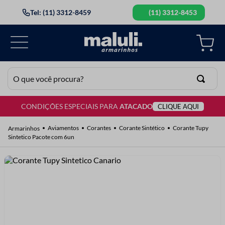
Tel: (11) 3312-8459
(11) 3312-8453
O que você procura?
CONDIÇÕES ESPECIAIS PARA
ATACADO
CLIQUE AQUI
TERMOS MAIS BUSCADOS
1
º
lã
Aviamentos
Corantes
Corante Sintético
Corante Tupy
Sintetico Pacote com 6un
2
º
barbante
3
º
botão
4
º
elastico
5
º
renda
6
º
ziper