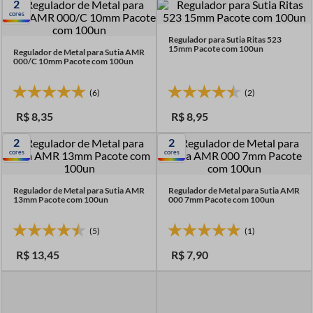
2
7
º
fio malha
cores
8
º
linha costura
Regulador para Sutia Ritas 523
15mm Pacote com 100un
Regulador de Metal para Sutia AMR
9
º
fita cetim
000/C 10mm Pacote com 100un
10
º
amigurumi
(6)
(2)
R$
8
,
35
R$
8
,
95
2
2
cores
cores
Regulador de Metal para Sutia AMR
Regulador de Metal para Sutia AMR
13mm Pacote com 100un
000 7mm Pacote com 100un
(5)
(1)
R$
13
,
45
R$
7
,
90