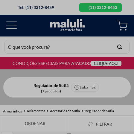
Tel: (11) 3312-8459
(11) 3312-8453
O que você procura?
CONDIÇÕES ESPECIAIS PARA
ATACADO
CLIQUE AQUI
TERMOS MAIS BUSCADOS
1
º
lã
2
º
barbante
Regulador de Sutiã
Saiba mais
7
produtos
3
º
botão
4
º
elastico
Aviamentos
Acessórios de Sutiã
Regulador de Sutiã
5
º
renda
FILTRAR
6
º
ziper