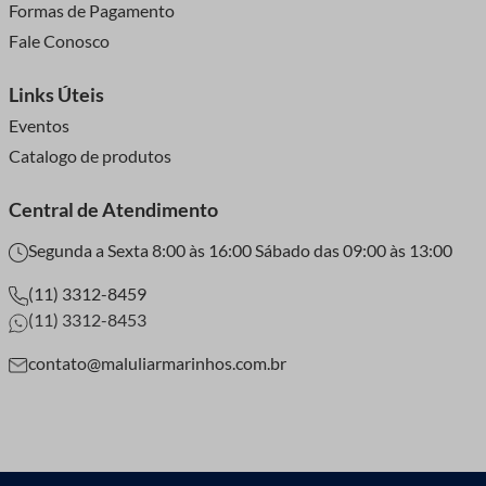
Formas de Pagamento
Artesanal
Fale Conosco
Links Úteis
A criação de um sutiã artesanal com reguladores é uma
Eventos
jornada gratificante que permite explorar a criatividade e
personalização.
Catalogo de produtos
Materiais Necessários
Central de Atendimento
Para começar, você precisará de tecido, alças, fechos,
Segunda a Sexta 8:00 às 16:00 Sábado das 09:00 às 13:00
reguladores de sutiã e qualquer outro adereço que deseje
incluir.
(11) 3312-8459
(11) 3312-8453
Instruções Detalhadas
contato@maluliarmarinhos.com.br
Comece cortando o tecido no molde desejado. Costure as
partes do sutiã, incluindo os fechos. Fixe as alças e insira os
reguladores, assegurando-se de que estejam firmemente
costurados e permitam o ajuste adequado.