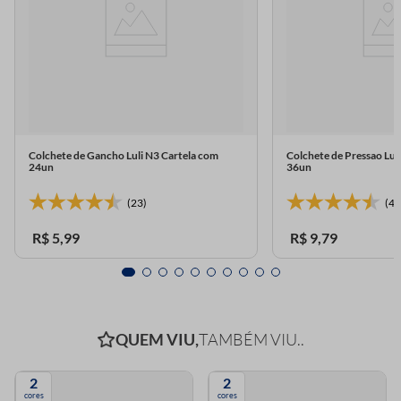
Colchete de Gancho Luli N3 Cartela com
Colchete de Pressao Lu
24un
36un
(23)
(4)
R$
5
,
99
R$
9
,
79
QUEM VIU,
TAMBÉM VIU..
2
2
cores
cores