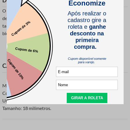
DESCRIÇÃO DO PRODUTO
O Regulador de Metal 18mm pode ser utilizado na confecção
de lingeries no geral. Produto resistente e delicado pelo
tamanho e cores. Utilize em alças para sutiãs, calcinhas e
biquinis.
CARACTERÍSTICAS DO PRODUTO
Marca: Fermoplast
Composição: 100% Zamac
Unidade de venda: 1 pacote com 100 unidades
Tamanho: 18 milímetros.