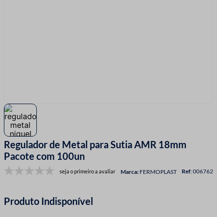
7
º
linha costura
8
º
fio malha
9
º
fita cetim
10
º
passamanaria
Regulador de Metal para Sutia AMR 18mm
Pacote com 100un
:
006762
seja o primeiro a avaliar
FERMOPLAST