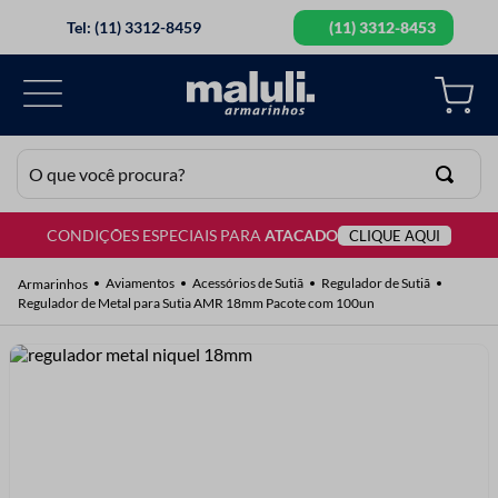
Tel: (11) 3312-8459
(11) 3312-8453
O que você procura?
CONDIÇÕES ESPECIAIS PARA
ATACADO
CLIQUE AQUI
TERMOS MAIS BUSCADOS
1
º
lã
Aviamentos
Acessórios de Sutiã
Regulador de Sutiã
Regulador de Metal para Sutia AMR 18mm Pacote com 100un
2
º
barbante
3
º
botão
4
º
elastico
5
º
renda
6
º
ziper