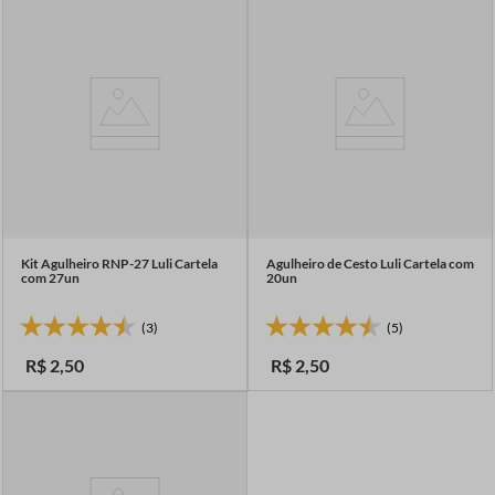
7
º
fio malha
8
º
linha costura
9
º
fita cetim
10
º
amigurumi
Kit Agulheiro RNP-27 Luli Cartela
Agulheiro de Cesto Luli Cartela com
com 27un
20un
(3)
(5)
R$
2
,
50
R$
2
,
50