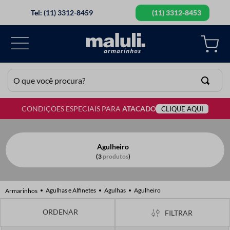
Tel: (11) 3312-8459
(11) 3312-8453
O que você procura?
CONDIÇÕES ESPECIAIS PARA
ATACADO
CLIQUE AQUI
TERMOS MAIS BUSCADOS
1
º
lã
2
º
barbante
Agulheiro
3
produtos
3
º
botão
4
º
elastico
Agulhas e Alfinetes
Agulhas
Agulheiro
5
º
renda
FILTRAR
6
º
ziper