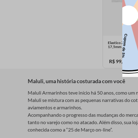
Branco / Racy
Ver mais 5
Elastico Zanotti 
17,5mm Rolo com
R$
99
,
00
Maluli, uma história costurada com você
Maluli Armarinhos teve início há 50 anos, como um ne
Maluli se mistura com as pequenas narrativas do cotid
aviamentos e armarinhos.
Acompanhando o progresso das mudanças do mercado 
tanto no varejo como no atacado. Além disso, sua lo
conhecida como a “25 de Março on-line”.