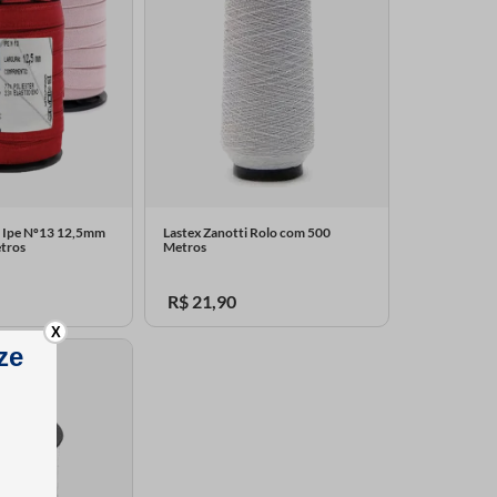
i Ipe Nº13 12,5mm
Lastex Zanotti Rolo com 500
tros
Metros
R$
21
,
90
X