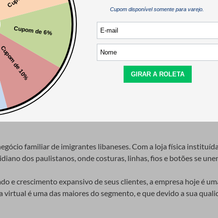
Cactus Nº18
Elastico Tulipa Zanotti Nº12 11mm
Elastico Zanott
 50 Metros
Rolo com 50 Metros
Rolo com 50 Me
Indisponível
Indisponíve
gócio familiar de imigrantes libaneses. Com a loja física instituíd
iano dos paulistanos, onde costuras, linhas, fios e botões se unem
e crescimento expansivo de seus clientes, a empresa hoje é uma 
ja virtual é uma das maiores do segmento, e que devido a sua qual