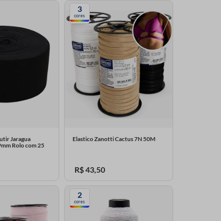
3
cores
utir Jaragua
Elastico Zanotti Cactus 7N 50M
79mm Rolo com 25
R$
43
,
50
2
cores