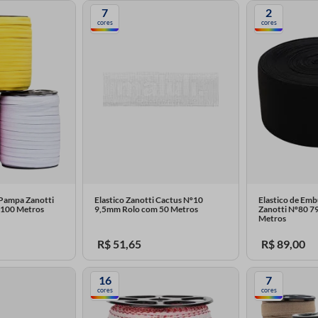
7
2
cores
cores
 Pampa Zanotti
Elastico Zanotti Cactus Nº10
Elastico de Emb
 100 Metros
9,5mm Rolo com 50 Metros
Zanotti Nº80 
Metros
R$
51
,
65
R$
89
,
00
16
7
cores
cores