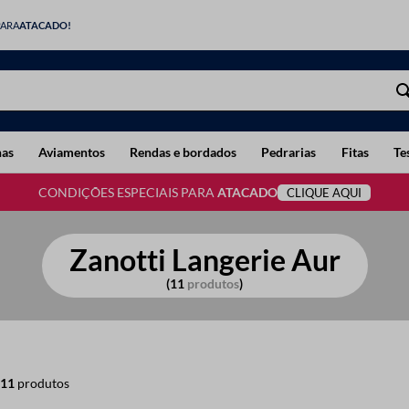
PARA
ATACADO!
has
Aviamentos
Rendas e bordados
Pedrarias
Fitas
Te
CONDIÇÕES ESPECIAIS PARA
ATACADO
CLIQUE AQUI
Zanotti Langerie Aur
11
produtos
11
produtos