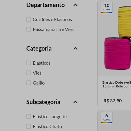
Departamento
10
9
º
passamanaria
cores
10
º
amigurumi
Cordões e Elásticos
Passamanaria e Viés
Categoria
Elasticos
Vies
Galão
Elastico Dobravel
15,5mm Rolo com
R$
37
,
90
Subcategoria
6
Elástico Langerie
cores
Elástico Chato