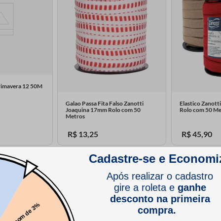
Primavera 12 50M
Galao Passa Fita Falso Zanotti
Elastico Zanott
Joaquina 17mm Rolo com 50
Rolo com 50 Me
Metros
R$
13
,
25
R$
45
,
90
6
3
cores
cores