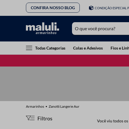
CONFIRA NOSSO BLOG
CONDIÇÃO ESPECIAL 
O que você procura?
TERMOS MAIS BUSCADOS
Todas Categorias
Colas e Adesivos
Fios e Lin
1
º
lã
2
º
barbante
3
º
botão
4
º
elastico
5
º
renda
6
º
ziper
Zanotti Langerie Aur
7
º
linha costura
Filtros
Você viu todos os
8
º
fio malha