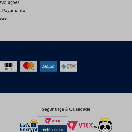
evoluções
e Pagamento
osco
Segurança
&
Qualidade