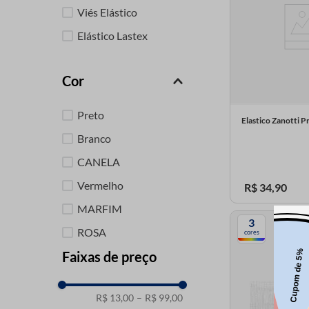
Viés Elástico
Elástico Lastex
Cor
Preto
Elastico Zanotti 
Branco
CANELA
Vermelho
R$
34
,
90
MARFIM
3
ROSA
cores
Faixas de preço
Verde
Cru
R$ 13,00
–
R$ 99,00
Branco / Vermelho