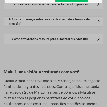
regularmente para remover resíduos de linha e poeira.
3
.
Tesoura de arremate serve para cortar tecidos grossos?
ponta fina para facilitar o corte rente ao tecido ou ao
trabalho manual.
Não, ela é ideal para cortar fios e linhas. Para tecidos
grossos, é recomendado o uso de tesouras de costura
4
.
Qual a diferença entre tesoura de arremate e tesoura de
Seu design ergonômico permite que seja manuseada com
específicas.
precisão?
apenas uma mão, tornando-se extremamente útil para quem
precisa cortar fios constantemente sem perder tempo.
A tesoura de precisão é maior e pode ser usada para
cortes mais detalhados em tecidos, enquanto a tesoura
5
.
Como armazenar a tesoura para aumentar sua vida útil?
Diferença entre a tesoura de arremate e outras tesouras
de arremate é menor e voltada para cortar fios e fazer
acabamentos.
Diferente das tradicionais tesouras de costura ou de
Guarde-a em local seco, longe da umidade, e evite
quedas que possam danificar as lâminas.
precisão, a tesoura de arremate é voltada exclusivamente
para cortar fios soltos e realizar acabamentos finos. Algumas
das principais diferenças incluem:
Maluli, uma história costurada com você
-Tamanho: Menor e mais leve que as tesouras comuns.
Maluli Armarinhos teve início há 50 anos, como um negócio
-Lâminas: Curvas ou retas, mas sempre afiadas para cortes
familiar de imigrantes libaneses. Com a loja física instituída
limpos.
na região da 25 de Março há mais de 50 anos, a Maluli se
-Funcionalidade: Não é ideal para cortes longos em tecidos,
mistura com as pequenas narrativas do cotidiano dos
mas perfeita para detalhes.
paulistanos, onde costuras, linhas, fios e botões se unem a