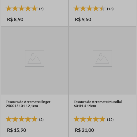
(5)
(13)
R$
8
,
90
R$
9
,
50
Tesoura de Arremate Singer
Tesoura de Arremate Mundial
250015101 12,1cm
601N-4 19cm
(2)
(15)
R$
15
,
90
R$
21
,
00