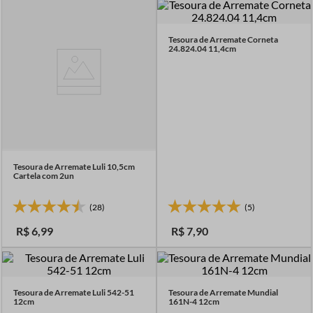
7
º
linha costura
8
º
fio malha
Tesoura de Arremate Corneta
24.824.04 11,4cm
9
º
passamanaria
10
º
amigurumi
Tesoura de Arremate Luli 10,5cm
Cartela com 2un
(28)
(5)
R$
6
,
99
R$
7
,
90
Tesoura de Arremate Luli 542-51
Tesoura de Arremate Mundial
12cm
161N-4 12cm