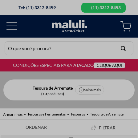
Tel: (11) 3312-8459
(11) 3312-8453
O que você procura?
CONDIÇÕES ESPECIAIS PARA
ATACADO
CLIQUE AQUI
TERMOS MAIS BUSCADOS
1
º
lã
2
º
barbante
Tesoura de Arremate
Saiba mais
10
produtos
3
º
botão
4
º
elastico
Tesouras e Ferramentas
Tesouras
Tesoura de Arremate
5
º
renda
FILTRAR
6
º
ziper