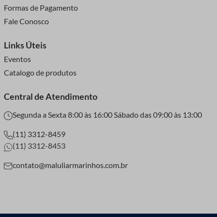
Formas de Pagamento
Se você pretende usar o grampeador com frequência, escolha
Fale Conosco
um modelo ergonômico e resistente, com boa pegada e
materiais duráveis.
Links Úteis
Eventos
Passo a Passo Para Usar
Catalogo de produtos
um Grampeador de
Central de Atendimento
Tapeceiro
Segunda a Sexta 8:00 às 16:00 Sábado das 09:00 às 13:00
(11) 3312-8459
Segurança em Primeiro Lugar
(11) 3312-8453
Antes de começar, sempre utilize equipamentos de proteção,
contato@maluliarmarinhos.com.br
como óculos de segurança e luvas. Além disso, mantenha a
ferramenta fora do alcance de crianças.
Preparação do Material
Antes de grampear, estique bem o tecido ou material que