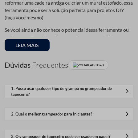
reformar uma cadeira antiga ou criar um mural estofado, essa
ferramenta pode ser a solução perfeita para projetos DIY
(faça você mesmo).
Se você ainda não conhece o potencial dessa ferramenta ou
está pensando em investir em um, fique por aqui! Vamos
explorar tudo o que você precisa saber sobre o grampeador
LEIA MAIS
de tapeceiro e como ele pode transformar suas criações
artesanais.
Dúvidas
Frequentes
VOLTAR AO TOPO
O Que é um Grampeador
de Tapeceiro?
1
.
Posso usar qualquer tipo de grampo no grampeador de
tapeceiro?
Não, cada modelo tem especificações próprias. Sempre
O grampeador de tapeceiro é uma ferramenta projetada para
verifique o tipo de grampo recomendado pelo
2
.
Qual o melhor grampeador para iniciantes?
fabricante.
fixar materiais como tecidos, couros sintéticos e espumas em
superfícies como madeira ou MDF. Diferente dos
Os modelos manuais são mais baratos e fáceis de usar,
grampeadores convencionais de papel, ele utiliza grampos
mas se quiser mais conforto, um elétrico pode ser uma
3
.
O grampeador de tapeceiro pode ser usado em papel?