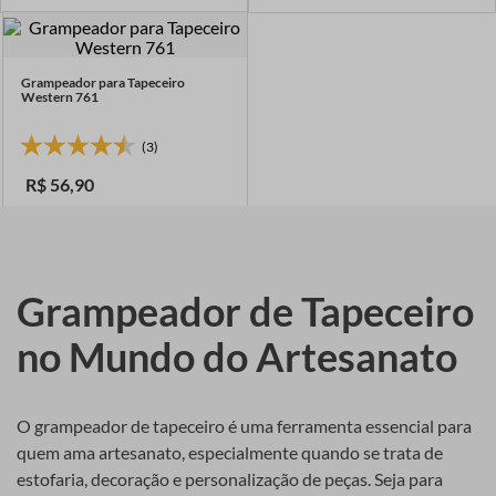
7
º
fio malha
8
º
linha costura
Grampeador para Tapeceiro
9
º
fita cetim
Western 761
10
º
amigurumi
(3)
R$
56
,
90
Grampeador de Tapeceiro
no Mundo do Artesanato
O grampeador de tapeceiro é uma ferramenta essencial para
quem ama artesanato, especialmente quando se trata de
estofaria, decoração e personalização de peças. Seja para