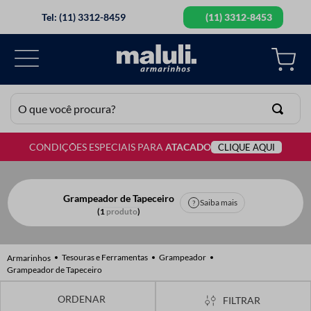
Tel: (11) 3312-8459
(11) 3312-8453
O que você procura?
CONDIÇÕES ESPECIAIS PARA
ATACADO
CLIQUE AQUI
TERMOS MAIS BUSCADOS
1
º
lã
2
º
barbante
Grampeador de Tapeceiro
Saiba mais
1
produto
3
º
botão
4
º
elastico
Tesouras e Ferramentas
Grampeador
5
º
renda
Grampeador de Tapeceiro
6
º
ziper
FILTRAR