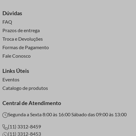
negócio nunca deixar de girar. Portanto, quando o assunto é
aviamentos e armarinhos, você pode ficar tranquilo! A Maluli
Dúvidas
garante as melhores condições de pagamento sem nunca
FAQ
deixar de lado a garantia de qualidade, praticidade e
Prazos de entrega
modernidade que você precisa.
Troca e Devoluções
Maluli com você!
Formas de Pagamento
Fale Conosco
Links Úteis
Eventos
Catalogo de produtos
Central de Atendimento
Segunda a Sexta 8:00 às 16:00 Sábado das 09:00 às 13:00
(11) 3312-8459
(11) 3312-8453