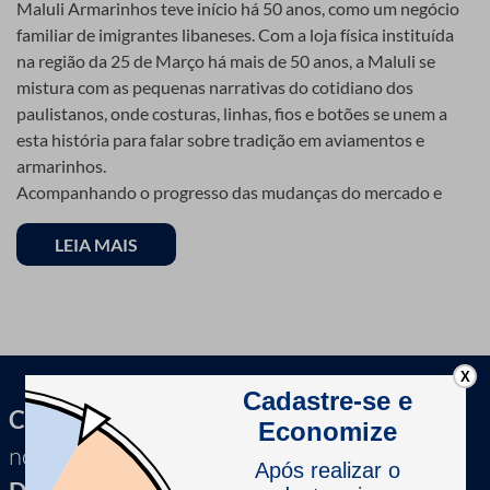
Maluli Armarinhos teve início há 50 anos, como um negócio
familiar de imigrantes libaneses. Com a loja física instituída
na região da 25 de Março há mais de 50 anos, a Maluli se
mistura com as pequenas narrativas do cotidiano dos
paulistanos, onde costuras, linhas, fios e botões se unem a
esta história para falar sobre tradição em aviamentos e
armarinhos.
Acompanhando o progresso das mudanças do mercado e
crescimento expansivo de seus clientes, a empresa hoje é
uma das maiores referências em loja de armarinhos, tanto no
LEIA MAIS
varejo como no atacado. Além disso, sua loja virtual é uma
das maiores do segmento, e que devido a sua qualidade e
tradição, também se tornou referência, sendo conhecida
como a “25 de Março on-line”.
X
Referência em armarinhos e aviamentos
Cadastre-se e receba
Sempre alinhada com o que há de melhor e atenta às
novidades, dicas &
necessidades de seus clientes, que buscam materiais de
qualidade para o seu trabalho, a Maluli hoje conta com