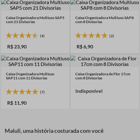
7
º
linha costura
8
º
fio malha
Caixa Organizadora Multiuso SAP5
Caixa Organizadora Multiuso SAP8
com 21 Divisorias
com 8 Divisorias
9
º
passamanaria
10
º
amigurumi
(4)
(2)
R$
23
,
90
R$
6
,
90
Caixa Organizadora Multiuso
Caixa Organizadora de Flor 17cm
SAP11 com 11 Divisorias
com 8 Divisorias
Indisponível
(7)
R$
11
,
90
Maluli, uma história costurada com você