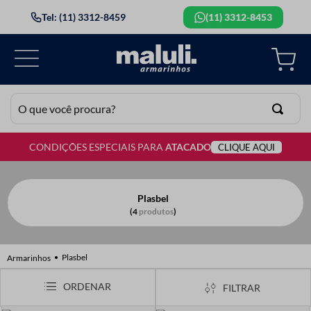
Tel: (11) 3312-8459
(11) 3312-8453
O que você procura?
CONDIÇÕES ESPECIAIS PARA
ATACADO
CLIQUE AQUI
TERMOS MAIS BUSCADOS
1
º
lã
2
º
barbante
Plasbel
4
produtos
3
º
botão
4
º
elastico
Plasbel
5
º
renda
FILTRAR
6
º
ziper