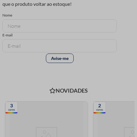
NOVIDADES
3
2
cores
cores