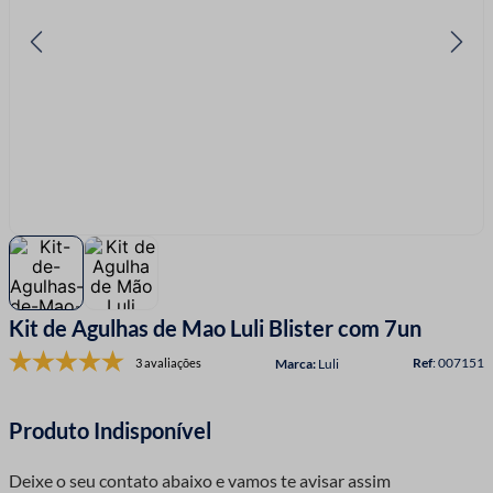
7
º
linha costura
8
º
fio malha
9
º
fita cetim
10
º
passamanaria
Kit de Agulhas de Mao Luli Blister com 7un
:
007151
3 avaliações
Luli