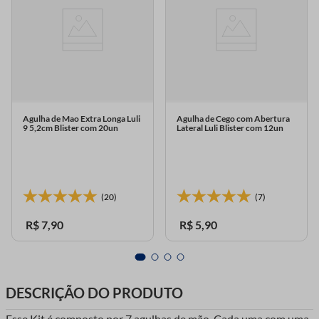
Agulha de Mao Extra Longa Luli
Agulha de Cego com Abertura
9 5,2cm Blister com 20un
Lateral Luli Blister com 12un
(20)
(7)
R$
7
,
90
R$
5
,
90
DESCRIÇÃO DO PRODUTO
Esse Kit é composto por 7 agulhas de mão. Cada uma com uma