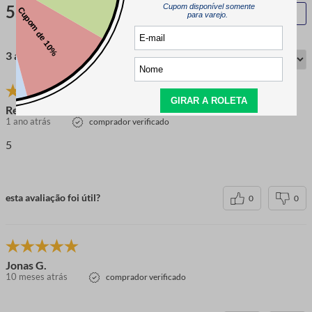
5.0
QUERO AVALIAR
3 avaliações
Renata
1 ano atrás
comprador verificado
5
esta avaliação foi útil?
0
0
Jonas G.
10 meses atrás
comprador verificado