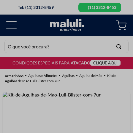
Tel: (11) 3312-8459
(11) 3312-8453
O que você procura?
CONDIÇÕES ESPECIAIS PARA
ATACADO
CLIQUE AQUI
TERMOS MAIS BUSCADOS
1
º
lã
Agulhas e Alfinetes
Agulhas
Agulha de Mão
Kit de
Agulhas de Mao Luli Blister com 7un
2
º
barbante
3
º
botão
4
º
elastico
5
º
renda
6
º
ziper