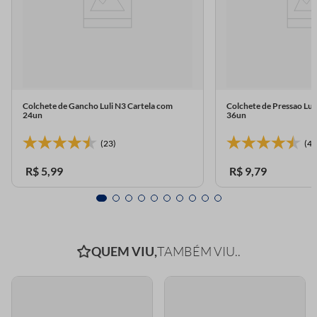
Colchete de Gancho Luli N3 Cartela com
Colchete de Pressao Lu
24un
36un
(23)
(4)
R$
5
,
99
R$
9
,
79
QUEM VIU,
TAMBÉM VIU..