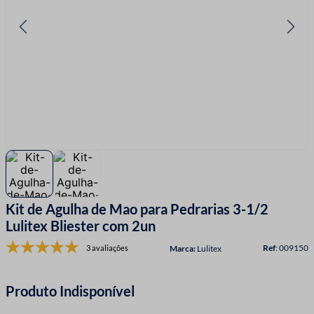
7
º
fio malha
8
º
linha costura
9
º
fita cetim
10
º
amigurumi
Kit de Agulha de Mao para Pedrarias 3-1/2
Lulitex Bliester com 2un
:
009150
3 avaliações
Lulitex