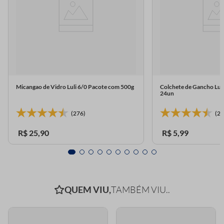
Micangao de Vidro Luli 6/0 Pacote com 500g
Colchete de Gancho Lul
24un
(276)
(23
R$
25
,
90
R$
5
,
99
QUEM VIU,
TAMBÉM VIU..