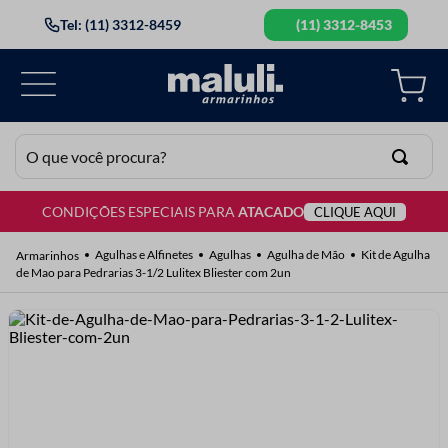
Tel: (11) 3312-8459
(11) 3312-8453
O que você procura?
CONDIÇÕES ESPECIAIS PARA
ATACADO
CLIQUE AQUI
TERMOS MAIS BUSCADOS
1
º
lã
Agulhas e Alfinetes
Agulhas
Agulha de Mão
Kit de Agulha
de Mao para Pedrarias 3-1/2 Lulitex Bliester com 2un
2
º
barbante
3
º
botão
4
º
elastico
5
º
renda
6
º
ziper