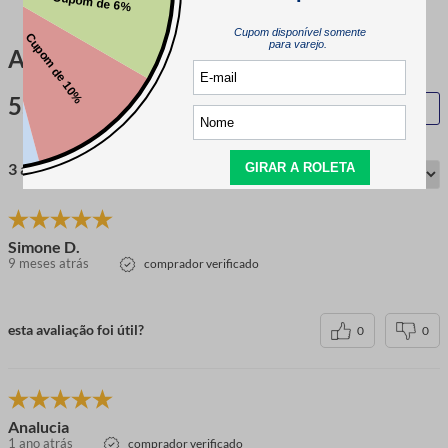
Avaliações
5.0
QUERO AVALIAR
3 avaliações
Simone D.
9 meses atrás
comprador verificado
esta avaliação foi útil?
0
0
Analucia
1 ano atrás
comprador verificado