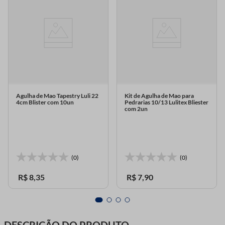
Agulha de Mao Tapestry Luli 22
Kit de Agulha de Mao para
4cm Blister com 10un
Pedrarias 10/13 Lulitex Bliester
com 2un
(0)
(0)
R$
8
,
35
R$
7
,
90