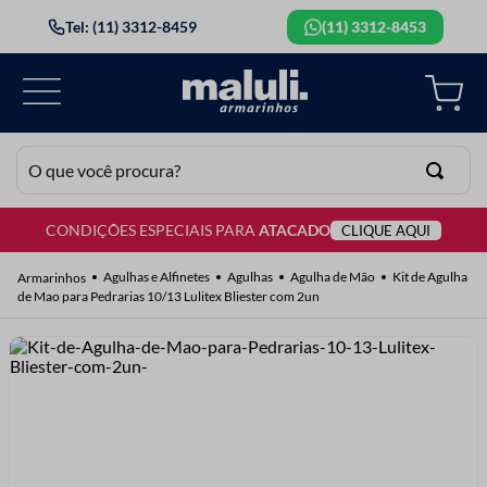
Tel: (11) 3312-8459
(11) 3312-8453
O que você procura?
CONDIÇÕES ESPECIAIS PARA
ATACADO
CLIQUE AQUI
TERMOS MAIS BUSCADOS
1
º
lã
Agulhas e Alfinetes
Agulhas
Agulha de Mão
Kit de Agulha
de Mao para Pedrarias 10/13 Lulitex Bliester com 2un
2
º
barbante
3
º
botão
4
º
elastico
5
º
renda
6
º
ziper