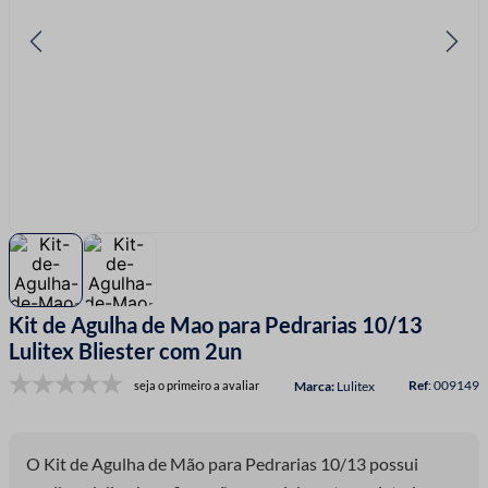
7
º
fio malha
8
º
linha costura
9
º
fita cetim
10
º
amigurumi
Kit de Agulha de Mao para Pedrarias 10/13
Lulitex Bliester com 2un
:
009149
seja o primeiro a avaliar
Lulitex
O Kit de Agulha de Mão para Pedrarias 10/13 possui