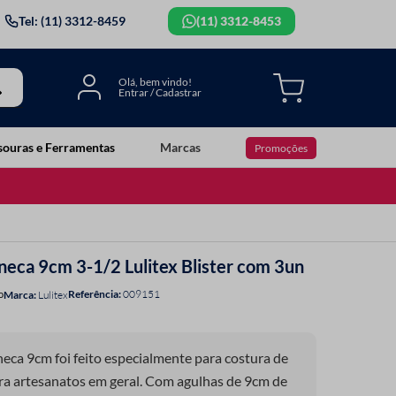
Tel: (11) 3312-8459
(11) 3312-8453
souras e Ferramentas
Marcas
Promoções
neca 9cm 3-1/2 Lulitex Blister com 3un
Referência
:
009151
o
Lulitex
eca 9cm foi feito especialmente para costura de
a artesanatos em geral. Com agulhas de 9cm de