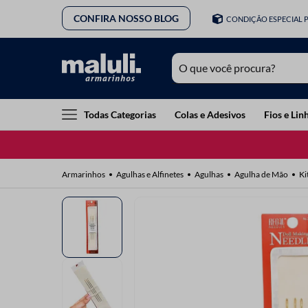
CONFIRA NOSSO BLOG
CONDIÇÃO ESPECIAL 
O que você procura?
TERMOS MAIS BUSCADOS
Todas Categorias
Colas e Adesivos
Fios e Lin
1
º
lã
2
º
barbante
Agulhas e Alfinetes
Agulhas
Agulha de Mão
Ki
3
º
botão
4
º
elastico
5
º
renda
6
º
ziper
7
º
linha costura
8
º
fio malha