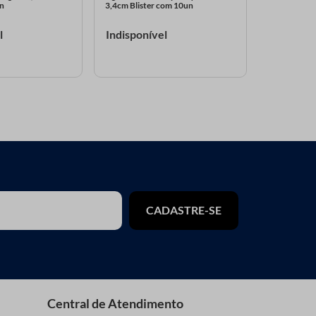
un
3,4cm Blister com 10un
5,8cm Blist
l
Indisponível
Indispon
CADASTRE-SE
Central de Atendimento