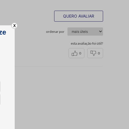
QUERO AVALIAR
X
ordenar por
esta avaliação foi útil?
0
0