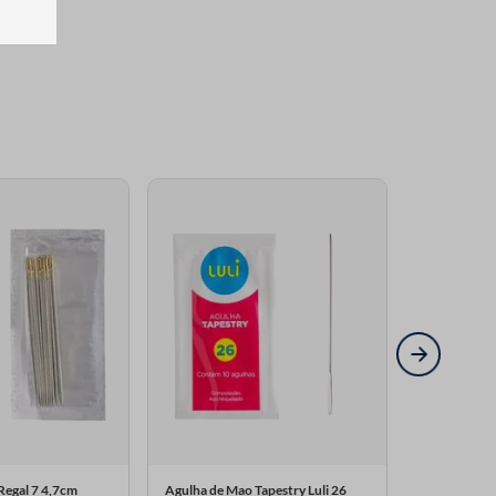
Regal 7 4,7cm
Agulha de Mao Tapestry Luli 26
Agulha de Ma