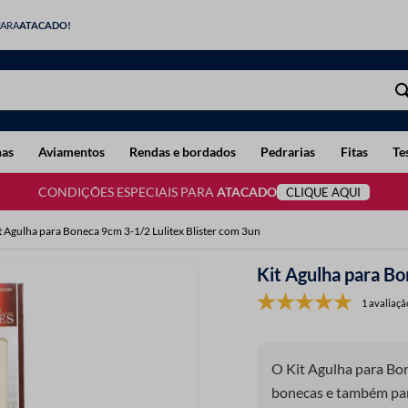
PARA
ATACADO!
has
Aviamentos
Rendas e bordados
Pedrarias
Fitas
Te
CONDIÇÕES ESPECIAIS PARA
ATACADO
CLIQUE AQUI
t Agulha para Boneca 9cm 3-1/2 Lulitex Blister com 3un
Kit Agulha para Bo
1 avaliaçã
O Kit Agulha para Bon
bonecas e também par