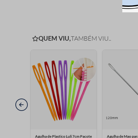
QUEM VIU,
TAMBÉM VIU..
Tapestry 24
Agulha de Plastico Luli 7cm Pacote
Agulha de Mao para