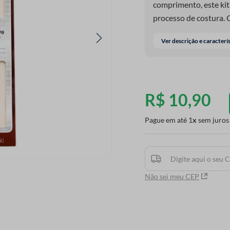
comprimento, este kit 
processo de costura. 
Ver descrição e caracterí
R$
10
,
90
Pague em até
1
sem juros
Não sei meu CEP