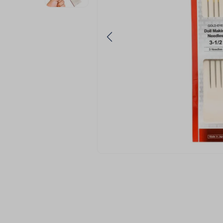
9
º
passamanaria
10
º
amigurumi