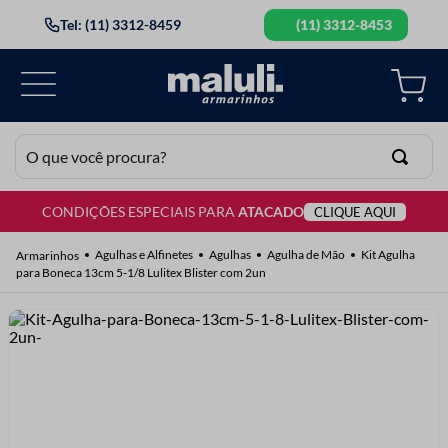
Tel: (11) 3312-8459
(11) 3312-8453
O que você procura?
CONDIÇÕES ESPECIAIS PARA
ATACADO
CLIQUE AQUI
TERMOS MAIS BUSCADOS
1
º
lã
Agulhas e Alfinetes
Agulhas
Agulha de Mão
Kit Agulha
para Boneca 13cm 5-1/8 Lulitex Blister com 2un
2
º
barbante
3
º
botão
4
º
elastico
5
º
renda
6
º
ziper