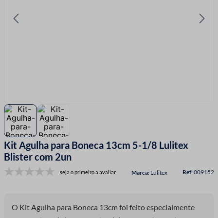
7
º
fio malha
8
º
linha costura
9
º
fita cetim
10
º
amigurumi
Kit Agulha para Boneca 13cm 5-1/8 Lulitex
Blister com 2un
:
009152
seja o primeiro a avaliar
Lulitex
O Kit Agulha para Boneca 13cm foi feito especialmente