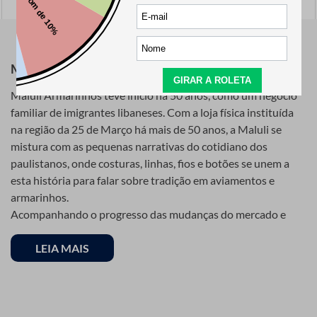
Indisponível
Maluli, uma história costurada com você
Maluli Armarinhos teve início há 50 anos, como um negócio
familiar de imigrantes libaneses. Com a loja física instituída
na região da 25 de Março há mais de 50 anos, a Maluli se
mistura com as pequenas narrativas do cotidiano dos
paulistanos, onde costuras, linhas, fios e botões se unem a
esta história para falar sobre tradição em aviamentos e
armarinhos.
Acompanhando o progresso das mudanças do mercado e
crescimento expansivo de seus clientes, a empresa hoje é
uma das maiores referências em loja de armarinhos, tanto no
LEIA MAIS
varejo como no atacado. Além disso, sua loja virtual é uma
das maiores do segmento, e que devido a sua qualidade e
tradição, também se tornou referência, sendo conhecida
como a “25 de Março on-line”.