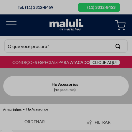
Tel: (11) 3312-8459
(11) 3312-8453
O que você procura?
CONDIÇÕES ESPECIAIS PARA
ATACADO
CLIQUE AQUI
TERMOS MAIS BUSCADOS
1
º
lã
2
º
barbante
Hp Acessorios
12
produtos
3
º
botão
4
º
elastico
Hp Acessorios
5
º
renda
FILTRAR
6
º
ziper