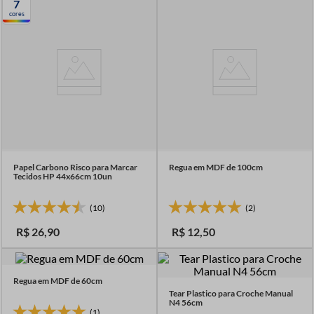
7
7
º
passamanaria
cores
8
º
fita cetim
9
º
fio malha
10
º
amigurumi
Papel Carbono Risco para Marcar
Regua em MDF de 100cm
Tecidos HP 44x66cm 10un
(10)
(2)
R$
26
,
90
R$
12
,
50
Regua em MDF de 60cm
Tear Plastico para Croche Manual
N4 56cm
(1)