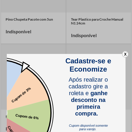
Pino Chupeta Pacote com 5un
Tear Plastico para Croche Manual
N1 24cm
Indisponível
Indisponível
X
Sapata para Casear
Chapa de Agulha para Maquina de
Costura HP 3 Carreiras
Indisponível