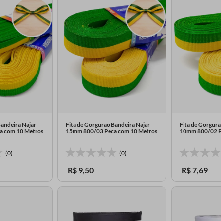
Bandeira Najar
Fita de Gorgurao Bandeira Najar
Fita de Gorgura
a com 10 Metros
15mm 800/03 Peca com 10 Metros
10mm 800/02 P
(0)
(0)
R$
9
,
50
R$
7
,
69