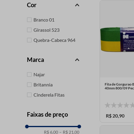
Cor
9
º
passamanaria
10
º
amigurumi
Branco 01
Girassol 523
Quebra-Cabeca 964
Marca
Najar
Britannia
Fita de Gorgurao 
40mm 800/09 Pec
Cinderela Fitas
Faixas de preço
R$
20
,
90
R$ 6,00
–
R$ 21,00