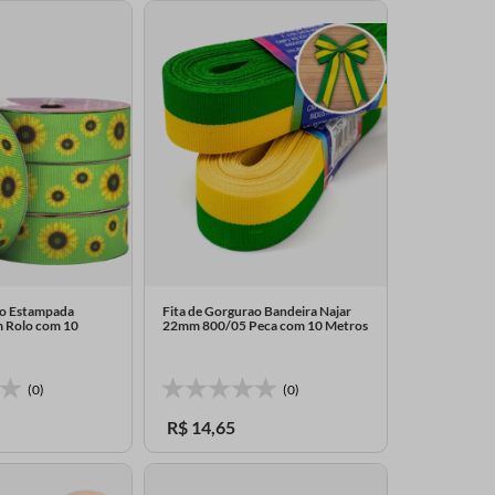
ao Estampada
Fita de Gorgurao Bandeira Najar
 Rolo com 10
22mm 800/05 Peca com 10 Metros
(0)
(0)
R$
14
,
65