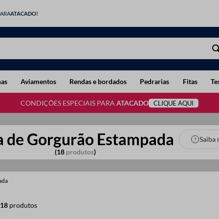
PARA
ATACADO!
has
Aviamentos
Rendas e bordados
Pedrarias
Fitas
Te
CONDIÇÕES ESPECIAIS PARA
ATACADO
CLIQUE AQUI
a de Gorgurão Estampada
Saiba 
18
produtos
ada
18
produtos