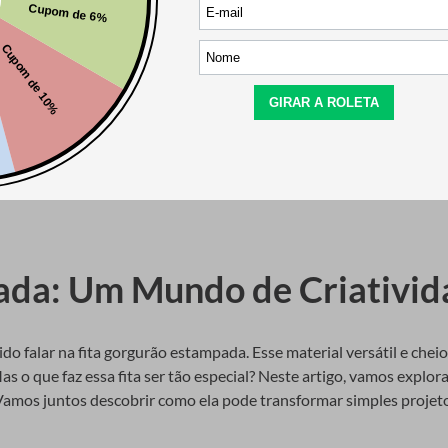
55/1 10 Metros
Fita de Gorgurao Britannia
7436/3P Rolo com 10 Metros
Indisponível
ada: Um Mundo de Criativid
ido falar na fita gorgurão estampada. Esse material versátil e che
as o que faz essa fita ser tão especial? Neste artigo, vamos explo
mos juntos descobrir como ela pode transformar simples projeto