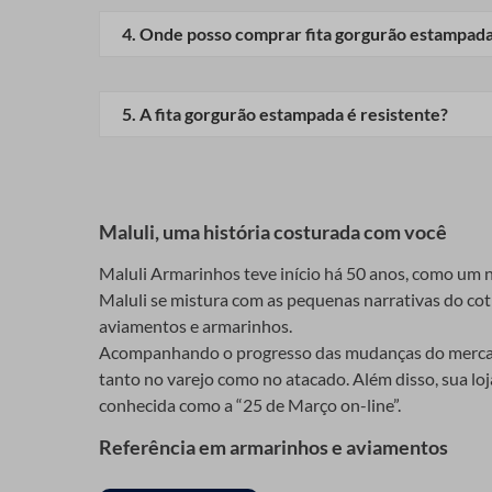
Sim, mas é importante lavar à mão e com cuidado p
praticamente infinitas!
4
.
Onde posso comprar fita gorgurão estampad
Laços e Enfeites
Confira a disponibilidade dos produtos em nossa l
precisa para seu artesanato.
Uma das utilizações mais comuns da fita gorgurão es
5
.
A fita gorgurão estampada é resistente?
mantendo a forma e acrescentando um toque especial
Sim, a fita gorgurão estampada é bastante resiste
Aplicações em Roupas e Acessórios
A fita gorgurão estampada é perfeita para personaliz
Maluli, uma história costurada com você
Essa é uma maneira fácil e eficaz de dar um toque de
Maluli Armarinhos teve início há 50 anos, como um ne
Decoração de Festas e Eventos
Maluli se mistura com as pequenas narrativas do cotid
Se você gosta de decorar festas, a fita gorgurão est
aviamentos e armarinhos.
maneiras para criar uma atmosfera única e personali
Acompanhando o progresso das mudanças do mercado 
tanto no varejo como no atacado. Além disso, sua lo
Como Escolher a Fita
conhecida como a “25 de Março on-line”.
Referência em armarinhos e aviamentos
Com tantas opções disponíveis, como escolher a fita
Sempre alinhada com o que há de melhor e atenta às 