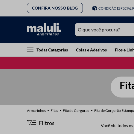
CONFIRA NOSSO BLOG
CONDIÇÃO ESPECIAL 
O que você procura?
TERMOS MAIS BUSCADOS
Todas Categorias
Colas e Adesivos
Fios e Lin
1
º
lã
2
º
barbante
3
º
botão
Fit
4
º
elastico
5
º
renda
6
º
ziper
Fitas
Fita de Gorgurao
Fita de Gorgurão Estamp
7
º
linha costura
Filtros
Você viu todos os
8
º
fio malha