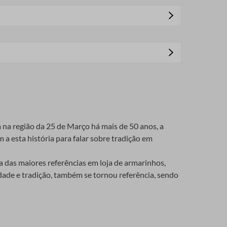
lore nosso site para encontrar tudo o que você
ermitem que os laços fiquem bem estruturados,
.
ue suportem o uso constante.
tidos, blusas, ou até mesmo em chapéus e bolsas.
.
a na região da 25 de Março há mais de 50 anos, a
 a esta história para falar sobre tradição em
s de mesa, essa fita pode ser usada de inúmeras
 da festa, tornando a decoração ainda mais especial.
das maiores referências em loja de armarinhos,
idade e tradição, também se tornou referência, sendo
 dicas que podem ajudar.
para o seu trabalho, a Maluli hoje conta com