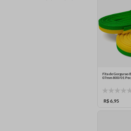
Fita de Gorgurao 
07mm 800/01 Pec
R$
6
,
95