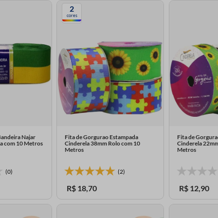
2
cores
Bandeira Najar
Fita de Gorgurao Estampada
Fita de Gorgur
a com 10 Metros
Cinderela 38mm Rolo com 10
Cinderela 22mm
Metros
Metros
(0)
(2)
R$
18
,
70
R$
12
,
90