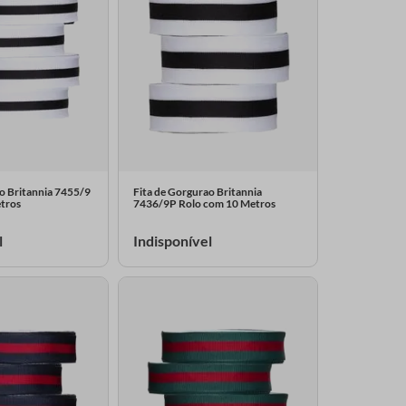
o Britannia 7455/9
Fita de Gorgurao Britannia
tros
7436/9P Rolo com 10 Metros
l
Indisponível