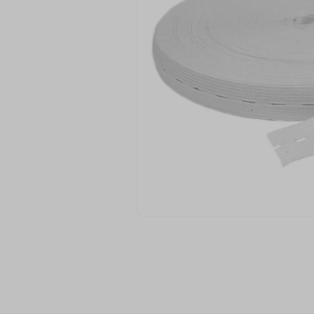
9
º
passamanaria
10
º
amigurumi