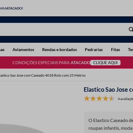
PARA
ATACADO!
has
Aviamentos
Rendas e bordados
Pedrarias
Fitas
Te
CONDIÇÕES ESPECIAIS PARA
ATACADO
CLIQUE AQUI
lastico Sao Jose com Caseado 4018 Rolo com 25 Metros
Elastico Sao Jose
4 avaliaçõ
O Elastico Caseado de
roupas infantis, moda 