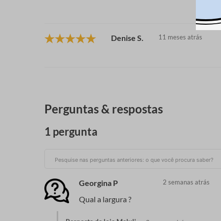
Denise S.
11 meses atrás
Perguntas & respostas
1 pergunta
Georgina P
2 semanas atrás
Qual a largura ?