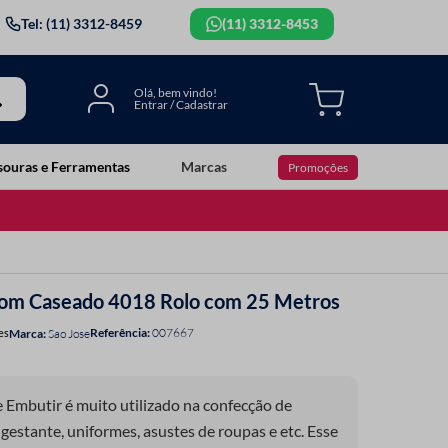
Tel: (11) 3312-8459
(11) 3312-8453
souras e Ferramentas
Marcas
Promoções
 com Caseado 4018 Rolo com 25 Metros
Referência
:
007667
es
Sao Jose
 Embutir é muito utilizado na confecção de
gestante, uniformes, asustes de roupas e etc. Esse