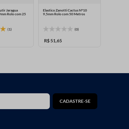
utir Jaragua
Elastico Zanotti Cactus Nº10
Elastico de 
19mm Rolo com 25
9,5mm Rolo com 50 Metros
60mm Rolo 
(1)
(0)
R$
51
,
65
R$
134
,
2
CADASTRE-SE