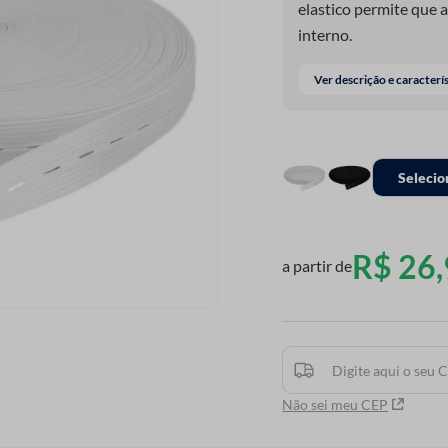
elastico permite que 
interno.
Ver descrição e caracterí
Selecio
R$
26
,
a partir de
Não sei meu CEP