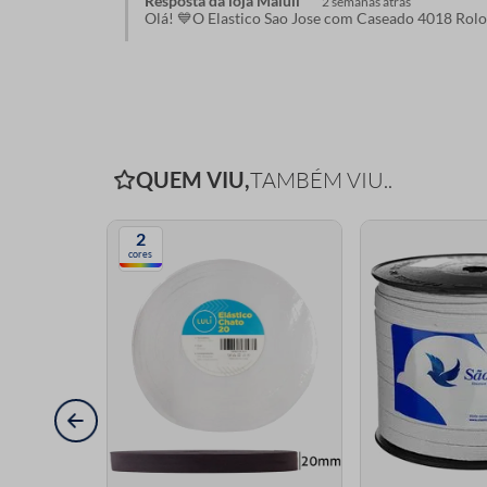
Resposta da loja Maluli
2 semanas atrás
Olá! 💙O Elastico Sao Jose com Caseado 4018 Ro
QUEM VIU,
TAMBÉM VIU..
2
cores