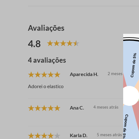
Avaliações
4.8
4 avaliações
Aparecida H.
2 meses atrás
Adorei o elastico
Ana C.
4 meses atrás
Karla D.
5 meses atrás