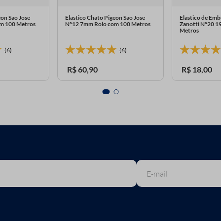
eon Sao Jose
Elastico Chato Pigeon Sao Jose
Elastico de Emb
m 100 Metros
Nº12 7mm Rolo com 100 Metros
Zanotti Nº20 
Metros
(6)
(6)
R$
60
,
90
R$
18
,
00