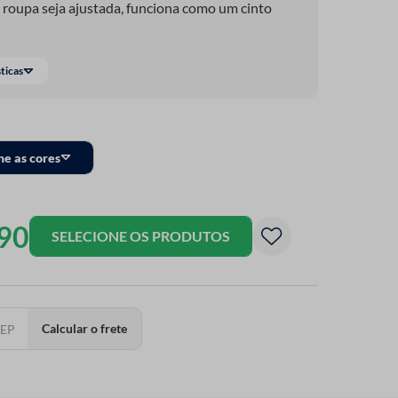
a roupa seja ajustada, funciona como um cinto
sticas
ne as cores
90
SELECIONE OS PRODUTOS
Calcular o frete