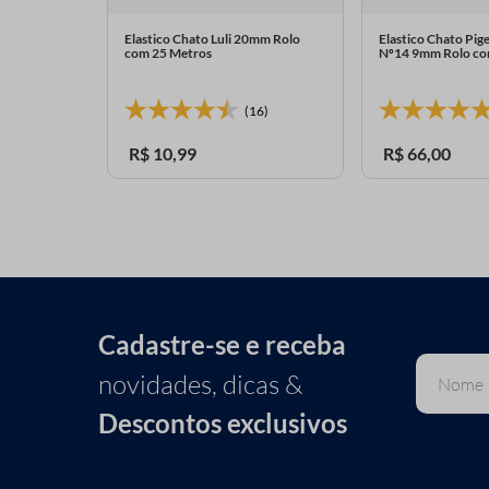
Sao Jose
Elastico Chato Luli 20mm Rolo
Elastico Chato Pig
00 Metros
com 25 Metros
Nº14 9mm Rolo co
4)
(16)
R$
10
,
99
R$
66
,
00
Cadastre-se e receba
novidades, dicas &
Descontos exclusivos