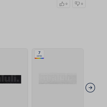
0
0
7
2
cores
cores