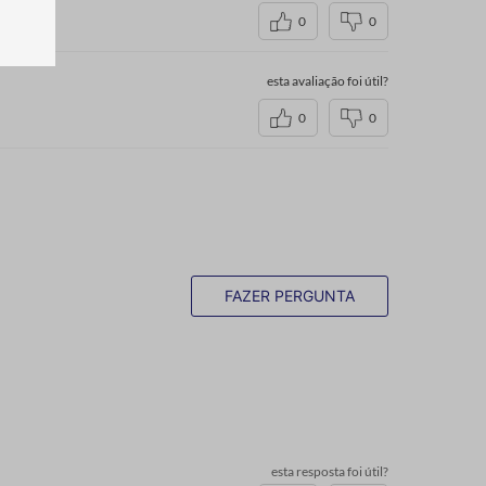
0
0
esta avaliação foi útil?
0
0
FAZER PERGUNTA
esta resposta foi útil?