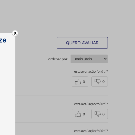
X
QUERO AVALIAR
ordenar por
esta avaliação foi útil?
0
0
esta avaliação foi útil?
0
0
esta avaliação foi útil?