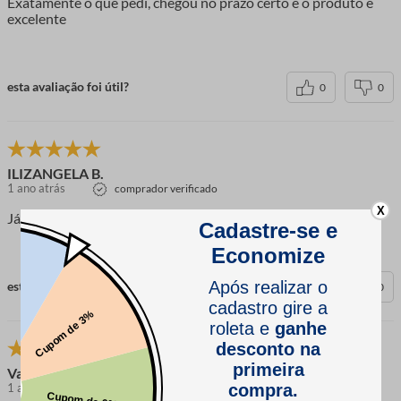
Exatamente o que pedi, chegou no prazo certo e o produto é
excelente
esta avaliação foi útil?
0
0
ILIZANGELA B.
1 ano atrás
comprador verificado
X
Já havia comprado antes, qualidade excelente.
esta avaliação foi útil?
0
0
Vania
1 ano atrás
comprador verificado