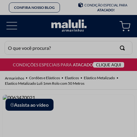
CONDIÇÃO ESPECIAL PARA
CONFIRA NOSSO BLOG
ATACADO!
O que você procura?
CONDIÇÕES ESPECIAIS PARA
ATACADO
CLIQUE AQUI
TERMOS MAIS BUSCADOS
1
º
lã
Cordões e Elásticos
Elasticos
Elástico Metalizado
Elastico Metalizado Luli 1mm Rolo com 50 Metros
2
º
barbante
3
º
botão
Assista ao vídeo
4
º
elastico
5
º
renda
6
º
ziper