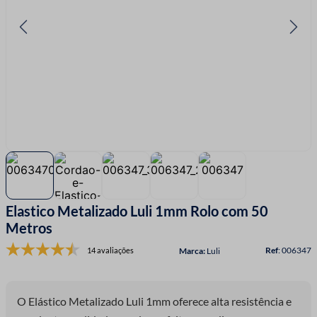
7
º
linha costura
8
º
fio malha
9
º
passamanaria
10
º
amigurumi
Elastico Metalizado Luli 1mm Rolo com 50
Metros
:
006347
14 avaliações
Luli
O Elástico Metalizado Luli 1mm oferece alta resistência e