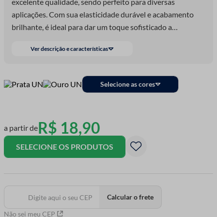
excelente qualidade, sendo perfeito para diversas
aplicações. Com sua elasticidade durável e acabamento
brilhante, é ideal para dar um toque sofisticado a
lembrancinhas, convites de casamento ou aniversário,
Ver descrição e características
embrulhos de presentes e decorações em geral. Sua
versatilidade também o torna uma ótima escolha para
projetos de artesanato, acessórios e embalagens criativas.
Selecione as cores
R$
18
,
90
a partir de
SELECIONE OS PRODUTOS
Calcular o frete
Não sei meu CEP