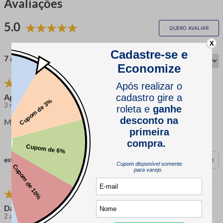
Avaliações
5.0
QUERO AVALIAR
X
7 avaliações
Agamenon B.
3 meses atrás
comprador verificado
Minhas clientes adoraram o produto
esta avaliação foi útil?
0
0
Danilo
2 anos atrás
comprador verificado