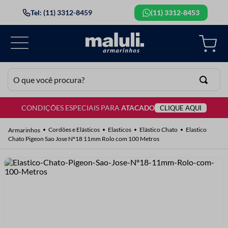
Tel: (11) 3312-8459
(11) 3312-8453
O que você procura?
CONDIÇÕES ESPECIAIS PARA
ATACADO
CLIQUE AQUI
TERMOS MAIS BUSCADOS
1
º
lã
Cordões e Elásticos
Elasticos
Elástico Chato
Elastico
Chato Pigeon Sao Jose Nº18 11mm Rolo com 100 Metros
2
º
barbante
3
º
botão
4
º
elastico
5
º
renda
6
º
ziper