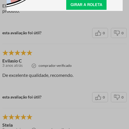
Elastico da marca São José é sinônimo de qualidade. Ótimo
produto.
esta avaliação foi útil?
0
0
Evilasio C
3 anos atrás
comprador verificado
De excelente qualidade, recomendo.
esta avaliação foi útil?
0
0
Stela