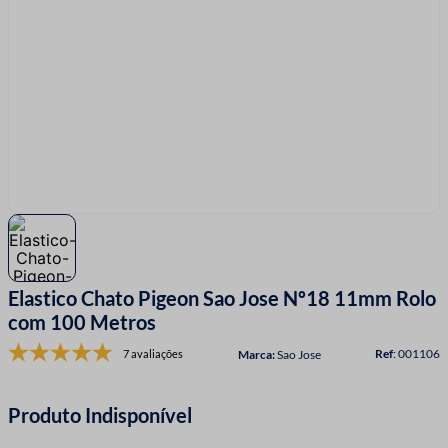
7
º
linha costura
8
º
fio malha
9
º
fita cetim
10
º
passamanaria
Elastico Chato Pigeon Sao Jose Nº18 11mm Rolo
com 100 Metros
:
001106
7 avaliações
Sao Jose