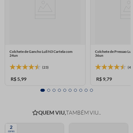
Colchete de Gancho Luli N3 Cartela com
Colchete de Pressao Lu
24un
36un
(23)
(4)
R$
5
,
99
R$
9
,
79
QUEM VIU,
TAMBÉM VIU..
2
cores