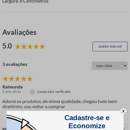
Largura: 8 Centímetros
Avaliações
5.0
QUERO AVALIAR
3 avaliações
Raimunda
1 ano atrás
comprador verificado
Adorei os produtos, de ótima qualidade, chegou tudo bem
direitinho, vou voltar a comprar
X
esta avaliação foi útil?
0
0