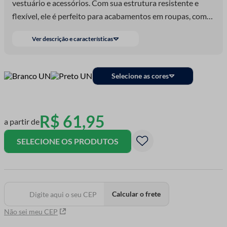
vestuário e acessórios. Com sua estrutura resistente e
flexível, ele é perfeito para acabamentos em roupas, como
calças, saias e entre outros
Ver descrição e características
Selecione as cores
R$
61
,
95
a partir de
SELECIONE OS PRODUTOS
Calcular o frete
Não sei meu CEP