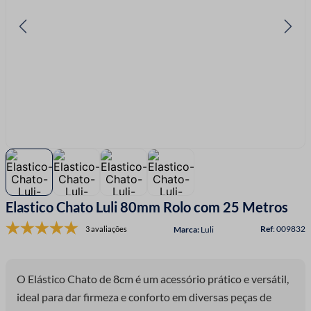
7
º
linha costura
8
º
fio malha
9
º
fita cetim
10
º
passamanaria
Elastico Chato Luli 80mm Rolo com 25 Metros
:
009832
3 avaliações
Luli
O Elástico Chato de 8cm é um acessório prático e versátil,
ideal para dar firmeza e conforto em diversas peças de