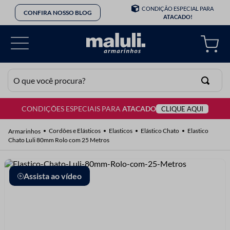
CONDIÇÃO ESPECIAL PARA
CONFIRA NOSSO BLOG
ATACADO!
O que você procura?
CONDIÇÕES ESPECIAIS PARA
ATACADO
CLIQUE AQUI
TERMOS MAIS BUSCADOS
1
º
lã
Cordões e Elásticos
Elasticos
Elástico Chato
Elastico
Chato Luli 80mm Rolo com 25 Metros
2
º
barbante
3
º
botão
Assista ao vídeo
4
º
elastico
5
º
renda
6
º
ziper