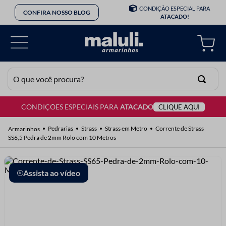
CONDIÇÃO ESPECIAL PARA
CONFIRA NOSSO BLOG
ATACADO!
O que você procura?
CONDIÇÕES ESPECIAIS PARA
ATACADO
CLIQUE AQUI
TERMOS MAIS BUSCADOS
1
º
lã
Pedrarias
Strass
Strass em Metro
Corrente de Strass
SS6,5 Pedra de 2mm Rolo com 10 Metros
2
º
barbante
3
º
botão
Assista ao vídeo
4
º
elastico
5
º
renda
6
º
ziper