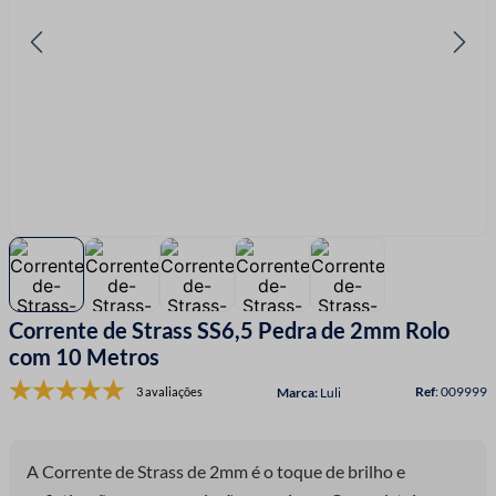
7
º
linha costura
8
º
fio malha
9
º
passamanaria
10
º
amigurumi
Corrente de Strass SS6,5 Pedra de 2mm Rolo
com 10 Metros
:
009999
3 avaliações
Luli
A Corrente de Strass de 2mm é o toque de brilho e