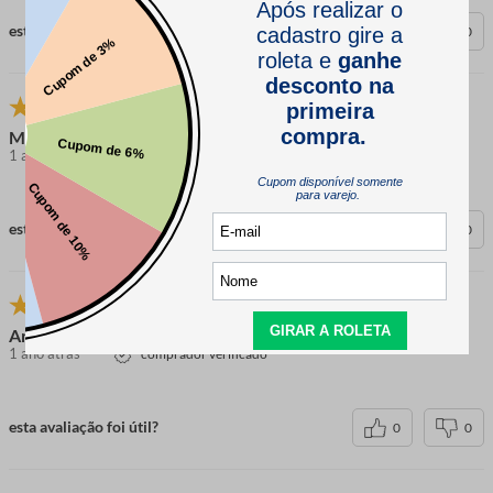
esta avaliação foi útil?
0
0
Marisa
1 ano atrás
comprador verificado
esta avaliação foi útil?
0
0
Analucia
1 ano atrás
comprador verificado
esta avaliação foi útil?
0
0