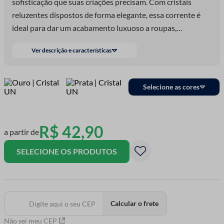
sofisticação que suas criações precisam. Com cristais
reluzentes dispostos de forma elegante, essa corrente é
ideal para dar um acabamento luxuoso a roupas,
acessórios, bijuterias e projetos de decoração. Versátil e de
Ver descrição e características
fácil aplicação, a Corrente de Strass pode ser usada em
costura ou até mesmo como detalhe em objetos de
artesanato.
Selecione as cores
R$
42
,
90
a partir de
SELECIONE OS PRODUTOS
Calcular o frete
Não sei meu CEP