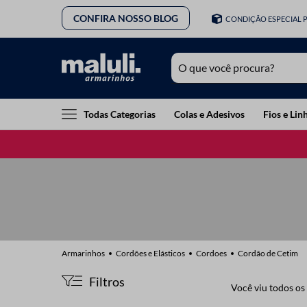
CONFIRA NOSSO BLOG
CONDIÇÃO ESPECIAL 
O que você procura?
TERMOS MAIS BUSCADOS
Todas Categorias
Colas e Adesivos
Fios e Lin
1
º
lã
2
º
barbante
3
º
botão
4
º
elastico
5
º
renda
6
º
ziper
Cordões e Elásticos
Cordoes
Cordão de Cetim
7
º
linha costura
Filtros
Você viu todos os
8
º
fio malha