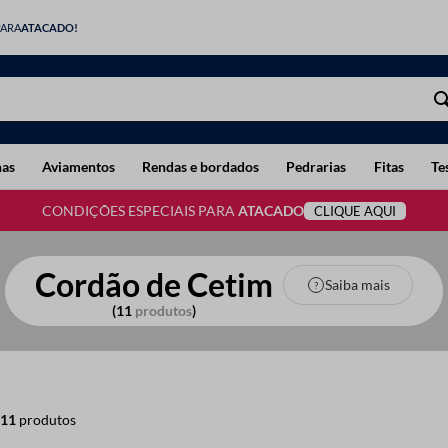
PARA
ATACADO!
has
Aviamentos
Rendas e bordados
Pedrarias
Fitas
Te
CONDIÇÕES ESPECIAIS PARA
ATACADO
CLIQUE AQUI
Cordão de Cetim
Saiba mais
11
produtos
11
produtos