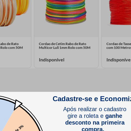
Rabo de Rato
Cordao de Cetim Rabo de Rato
Cordao de Tasse
m Rolo com 50M
Multicor Luli 1mm Rolo com 50M
com 100 Metro
Indisponível
Indisponíve
etim?
lho distinto e textura suave. O cordão de cetim, então, é um tipo d