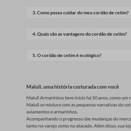
O processo de fabricação do cordão de cetim envolv
O processo envolve tecelagem do material em um te
3
.
Como posso cuidar do meu cordão de cetim?
Materiais necessários
O primeiro passo é selecionar o material adequado. 
Evite produtos químicos agressivos na limpeza. Op
características.
4
.
Quais são as vantagens do cordão de cetim?
Etapas do processo de fabricação
É durável e flexível, o que o torna adequado para
O processo de fabricação começa com o material sendo
5
.
O cordão de cetim é ecológico?
cordão de cetim.
Embora o cetim tradicional não seja biodegradável,
Usos comuns do cordã
Maluli, uma história costurada com você
Na moda
Maluli Armarinhos teve início há 50 anos, como um ne
Maluli se mistura com as pequenas narrativas do cotid
Na indústria da moda, o cordão de cetim é comumente
aviamentos e armarinhos.
peças que requerem um toque de luxo.
Acompanhando o progresso das mudanças do mercado 
Na decoração
tanto no varejo como no atacado. Além disso, sua lo