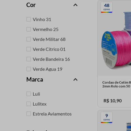
Cor
48
9
º
passamanaria
cores
10
º
amigurumi
Vinho 31
Vermelho 25
Verde Militar 68
Verde Citrico 01
Verde Bandeira 16
Verde Agua 19
Marca
Tifany 56
Cordao de Cetim R
2mm Rolo com 50
Terra Cota 65
Luli
Salmao 39
R$
10
,
90
Lulitex
Roxo 51
Estrela Aviamentos
9
Ver mais 56
cores