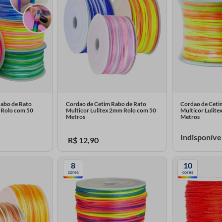
Rabo de Rato
Cordao de Cetim Rabo de Rato
Cordao de Ceti
 Rolo com 50
Multicor Lulitex 2mm Rolo com 50
Multicor Lulit
Metros
Metros
Indisponíve
R$
12
,
90
8
10
cores
cores