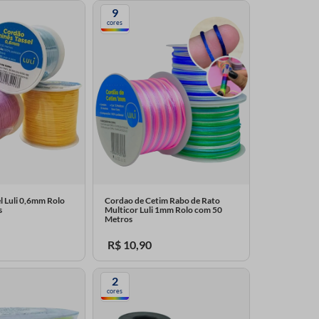
9
cores
l Luli 0,6mm Rolo
Cordao de Cetim Rabo de Rato
s
Multicor Luli 1mm Rolo com 50
Metros
R$
10
,
90
2
cores