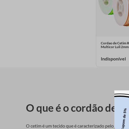
Cordao de Cetim 
Multicor Luli 2m
Indisponível
O que é o cordão de c
O cetim é um tecido que é caracterizado pelo seu bri