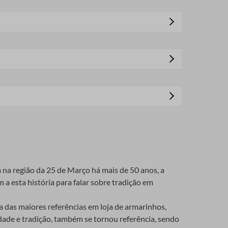
o para formar o cordão.
tes materiais, proporcionando diferentes
m lugar seco e fresco, longe da luz solar direta.
to.
as finas, que são torcidas e seladas para formar o
ir de materiais reciclados.
a na região da 25 de Março há mais de 50 anos, a
 a esta história para falar sobre tradição em
o e suavidade, tornando-o uma escolha popular para
das maiores referências em loja de armarinhos,
idade e tradição, também se tornou referência, sendo