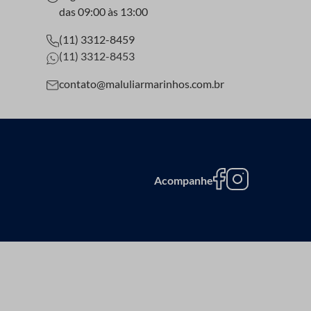
das 09:00 às 13:00
.
(11) 3312-8459
(11) 3312-8453
car o material. Em vez disso, opte por um pano macio
contato@maluliarmarinhos.com.br
 desbotar a cor.
Acompanhe
 rasgo com uso regular.