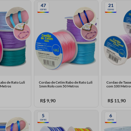
47
21
cores
cores
abo de Rato Luli
Cordao de Cetim Rabo de Rato Luli
Cordao de Tasse
 Metros
1mm Rolo com 50 Metros
com 100 Metro
R$
9
,
90
R$
11
,
90
5
6
cores
cores