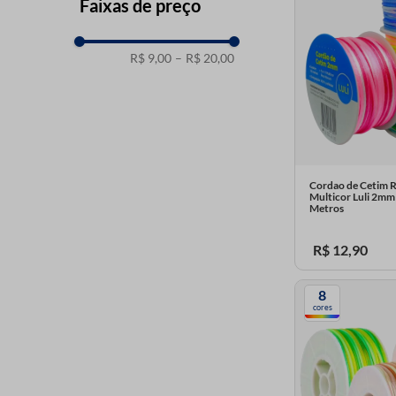
Faixas de preço
R$ 9,00
–
R$ 20,00
Cordao de Cetim 
Multicor Luli 2mm
Metros
R$
12
,
90
8
cores