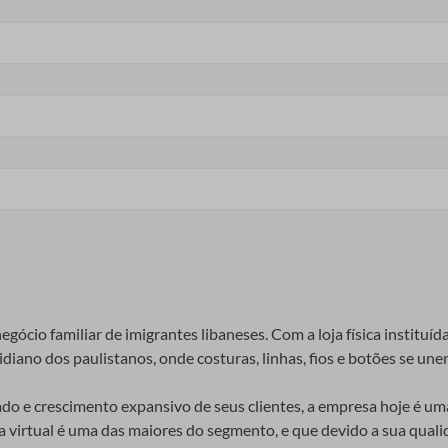
e várias etapas complexas.
cido de cetim, que é então cortado em tiras finas, torcido e selad
A escolha do material depende do uso final do cordão, com diferen
te por um pano macio e água morna. Ao armazenar, mantenha-o em u
 uma variedade de aplicações, incluindo moda, decoração e artesana
 fabricado em um tecido de cetim. O tecido é então cortado em tir
 muitos fabricantes estão agora produzindo cordão de cetim a part
o de cetim
gócio familiar de imigrantes libaneses. Com a loja física instituíd
iano dos paulistanos, onde costuras, linhas, fios e botões se unem
 usado em roupas, acessórios e joias. É valorizado por seu brilh
e crescimento expansivo de seus clientes, a empresa hoje é uma 
ja virtual é uma das maiores do segmento, e que devido a sua qual