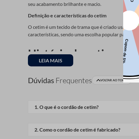
seu acabamento brilhante e macio.
Definição e características do cetim
O cetim é um tecido de trama que é criado usando u
características, sendo uma escolha popular para apli
História do cetim
LEIA MAIS
O cetim tem uma longa e rica história, com origem na
Dúvidas
Frequentes
VOLTAR AO TOPO
Origem e evolução do uso do cetim
Ao longo dos séculos, o cetim evoluiu e diversificou-
cetim nunca diminuiu, e o cordão de cetim em partic
1
.
O que é o cordão de cetim?
Processo de fabricaçã
É um tipo de cordão feito de cetim, um tecido con
2
.
Como o cordão de cetim é fabricado?