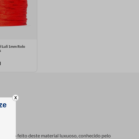
l Luli 1mm Rolo
s
l
X
e cordão feito deste material luxuoso, conhecido pelo