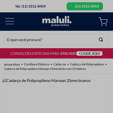
Tel: (11) 3312-8459
(11) 3312-8453
O que você procura?
CONDIÇÕES ESPECIAIS PARA
ATACADO
CLIQUE AQUI
TERMOS MAIS BUSCADOS
1
º
lã
Cordões e Elásticos
Cadarcos
Cadarço de Polipropileno
Cadarco de Polipropileno Marwan 25mm Rolo com 25 Metros
2
º
barbante
3
º
botão
4
º
elastico
5
º
renda
6
º
ziper