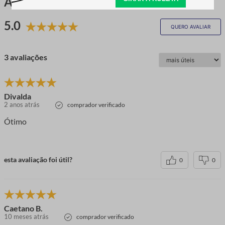
Avaliações
5.0
QUERO AVALIAR
3 avaliações
Divalda
2 anos atrás
comprador verificado
Ótimo
esta avaliação foi útil?
0
0
Caetano B.
10 meses atrás
comprador verificado