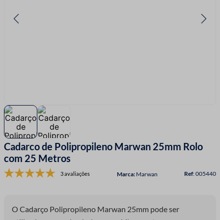
7
º
linha costura
8
º
fio malha
9
º
passamanaria
10
º
amigurumi
Cadarco de Polipropileno Marwan 25mm Rolo
com 25 Metros
:
005440
3 avaliações
Marwan
O Cadarço Polipropileno Marwan 25mm pode ser