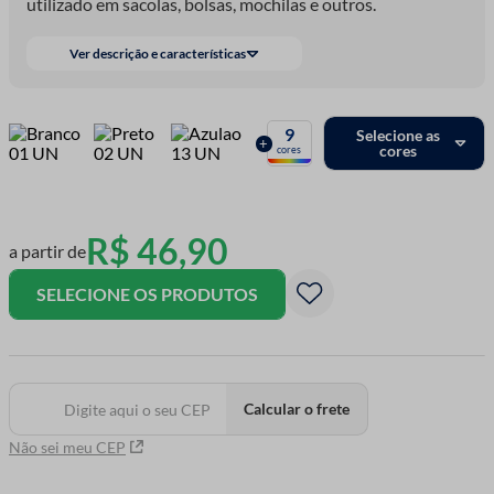
utilizado em sacolas, bolsas, mochilas e outros.
Ver descrição e características
9
Selecione as
+
cores
cores
R$
46
,
90
a partir de
SELECIONE OS PRODUTOS
Calcular o frete
Não sei meu CEP