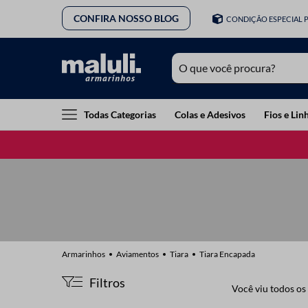
CONFIRA NOSSO BLOG
CONDIÇÃO ESPECIAL 
O que você procura?
TERMOS MAIS BUSCADOS
Todas Categorias
Colas e Adesivos
Fios e Lin
1
º
lã
2
º
barbante
3
º
botão
4
º
elastico
5
º
renda
6
º
ziper
Aviamentos
Tiara
Tiara Encapada
7
º
linha costura
Filtros
Você viu todos os
8
º
fio malha