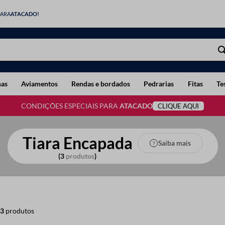
PARA
ATACADO!
has
Aviamentos
Rendas e bordados
Pedrarias
Fitas
Te
CONDIÇÕES ESPECIAIS PARA
ATACADO
CLIQUE AQUI
Tiara Encapada
Saiba mais
3
produtos
3
produtos