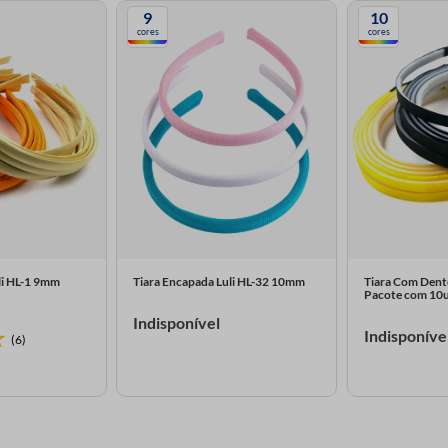
9
10
cores
cores
li HL-1 9mm
Tiara Encapada Luli HL-32 10mm
Tiara Com Dent
Pacote com 10
Indisponível
Indisponíve
(6)