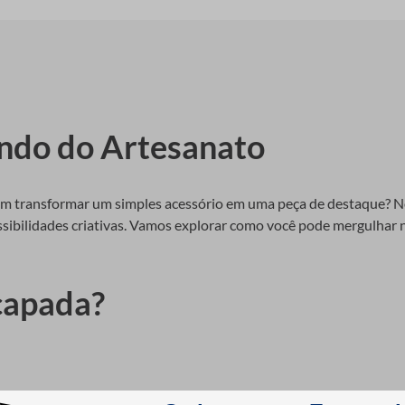
ndo do Artesanato
em transformar um simples acessório em uma peça de destaque? N
ossibilidades criativas. Vamos explorar como você pode mergulhar 
capada?
rtos com tecidos, fitas, ou outros materiais, oferecendo um acaba