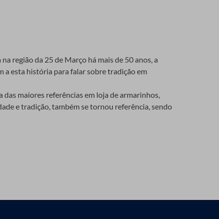
a bem esticado e sem rugas.
a na região da 25 de Março há mais de 50 anos, a
 a esta história para falar sobre tradição em
das maiores referências em loja de armarinhos,
idade e tradição, também se tornou referência, sendo
nimados, ou animais. Elas são perfeitas para
para o seu trabalho, a Maluli hoje conta com
 criativas. Podem ser usadas tanto no dia a dia
omo fitas, rendas, fios, linhas, passamanaria,
destaque, como a melhor loja de aviamentos de São
 festas como o Natal e Halloween.