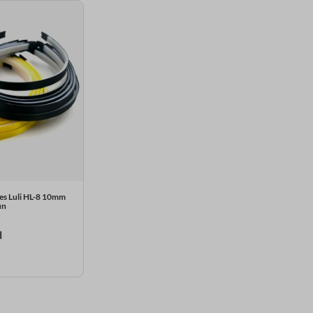
es Luli HL-8 10mm
un
l