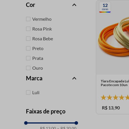
Cor
12
9
º
passamanaria
cores
10
º
amigurumi
Vermelho
Rosa Pink
Rosa Bebe
Preto
Prata
Ouro
Marca
Laranja
Tiara Encapada Lu
Pacote com 10un
Branco
Luli
Azul Turquesa
Azul Bebe
R$
13
,
90
Faixas de preço
R$ 13,00
–
R$ 20,00