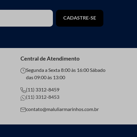
você ainda encontra uma grande variedade de itens
o suporte necessário para que suas compras sejam
CADASTRE-SE
ntir preços competitivos e produtos à pronta entrega
quilo! A Maluli garante as melhores condições de
, pedrarias, e até mesmo tintas especiais.
Central de Atendimento
 tornam itens únicos e especiais.
Segunda a Sexta 8:00 às 16:00 Sábado
das 09:00 às 13:00
(11) 3312-8459
(11) 3312-8453
contato@maluliarmarinhos.com.br
parte do figurino da aniversariante.
isticados e elegantes.