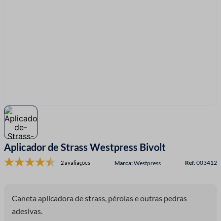
7
º
linha costura
8
º
fita cetim
9
º
ziper
10
º
agulha
Aplicador de Strass Westpress Bivolt
:
003412
2 avaliações
Westpress
Caneta aplicadora de strass, pérolas e outras pedras
adesivas.