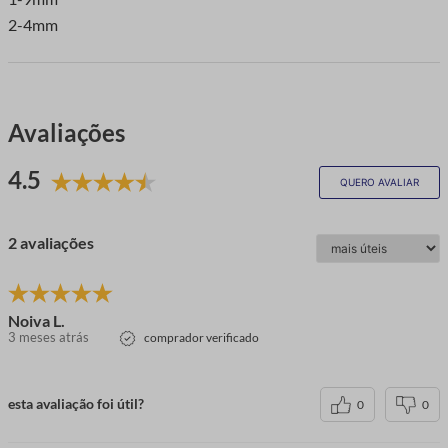
2-4mm
Avaliações
4.5
QUERO AVALIAR
2 avaliações
Noiva L.
3 meses atrás
comprador verificado
esta avaliação foi útil?
0
0