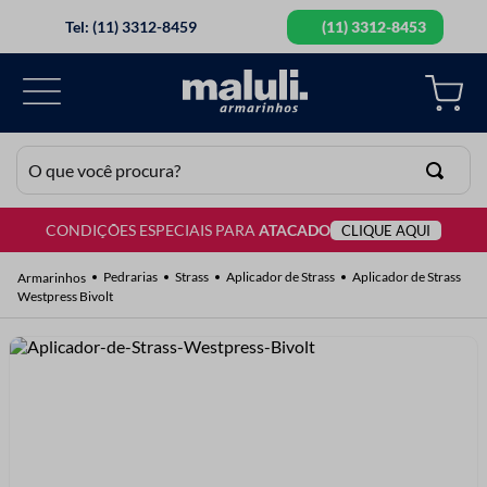
Tel: (11) 3312-8459
(11) 3312-8453
O que você procura?
CONDIÇÕES ESPECIAIS PARA
ATACADO
CLIQUE AQUI
TERMOS MAIS BUSCADOS
1
º
lã
Pedrarias
Strass
Aplicador de Strass
Aplicador de Strass
Westpress Bivolt
2
º
barbante
3
º
botão
4
º
elastico
5
º
renda
6
º
fio malha