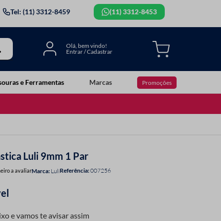
Tel: (11) 3312-8459
(11) 3312-8453
souras e Ferramentas
Marcas
Promoções
astica Luli 9mm 1 Par
Referência
:
007256
eiro a avaliar
Luli