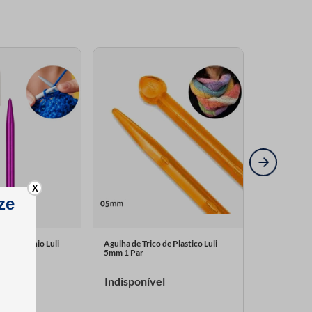
X
 de Aluminio Luli
Agulha de Trico de Plastico Luli
Agulha de Tr
5mm 1 Par
1 Par
Indisponível
Indispon
(0)