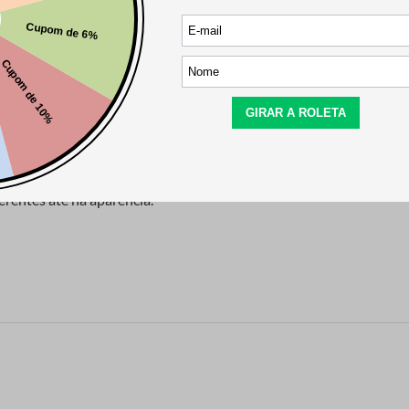
R$
19
,
30
R$
13
,
40
co com 35cm ideal para trico, com material resistente e leve para 
erentes até na aparencia.