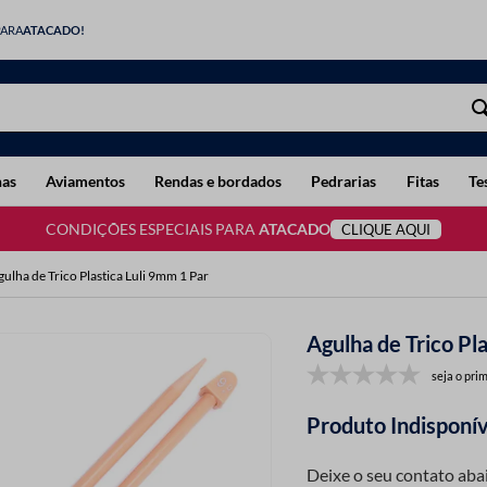
PARA
ATACADO!
has
Aviamentos
Rendas e bordados
Pedrarias
Fitas
Te
CONDIÇÕES ESPECIAIS PARA
ATACADO
CLIQUE AQUI
gulha de Trico Plastica Luli 9mm 1 Par
Agulha de Trico Pl
seja o prim