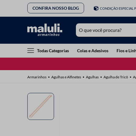
CONFIRA NOSSO BLOG
CONDIÇÃO ESPECIAL 
O que você procura?
TERMOS MAIS BUSCADOS
Todas Categorias
Colas e Adesivos
Fios e Lin
1
º
lã
2
º
barbante
Agulhas e Alfinetes
Agulhas
Agulha de Tricô
A
3
º
botão
4
º
elastico
5
º
renda
6
º
fio malha
7
º
linha costura
8
º
fita cetim