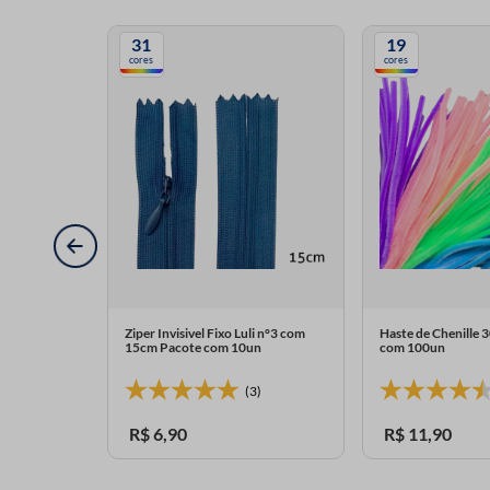
31
19
cores
cores
Ziper Invisivel Fixo Luli n°3 com
Haste de Chenille 
15cm Pacote com 10un
com 100un
(3)
R$
6
,
90
R$
11
,
90