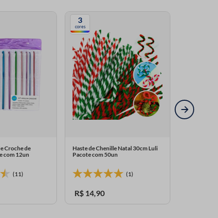
3
cores
de Croche de
Haste de Chenille Natal 30cm Luli
te com 12un
Pacote com 50un
(11)
(1)
R$
14
,
90