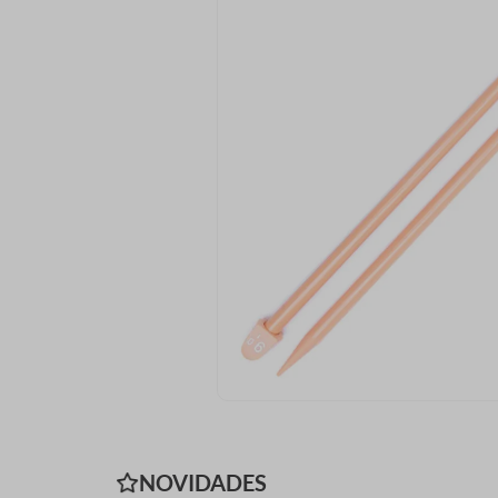
9
º
ziper
10
º
agulha
NOVIDADES