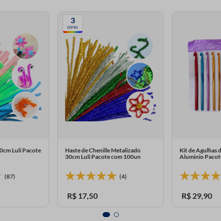
3
cores
30cm Luli Pacote
Haste de Chenille Metalizado
Kit de Agulhas 
30cm Luli Pacote com 100un
Aluminio Paco
(87)
(4)
R$
17
,
50
R$
29
,
90