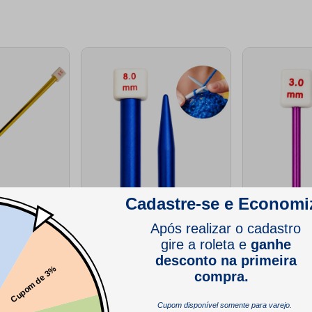
Aluminio Luli
Agulha de Trico de Aluminio Luli
Agulha de Trico
r
8mm 1 Par
3mm 1 Par
(0)
(0)