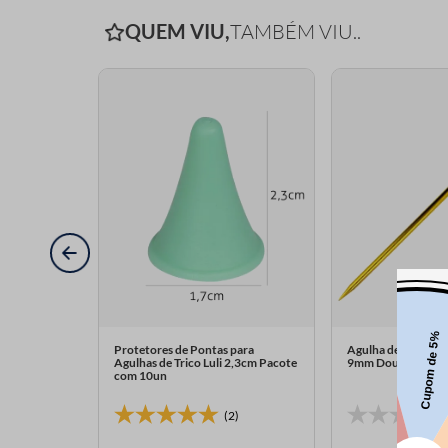
QUEM VIU,
TAMBÉM VIU..
ca Luli 7mm
Protetores de Pontas para
Agulha de Trico de 
Agulhas de Trico Luli 2,3cm Pacote
9mm Dourado 1 Pa
com 10un
(2)