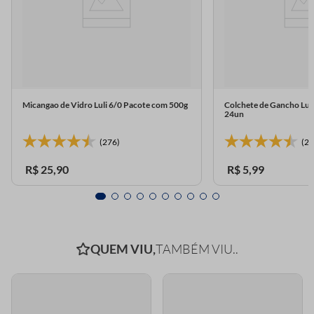
Micangao de Vidro Luli 6/0 Pacote com 500g
Colchete de Gancho Lul
24un
(276)
(23
R$
25
,
90
R$
5
,
99
QUEM VIU,
TAMBÉM VIU..