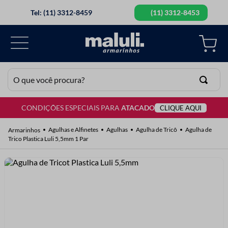
Tel: (11) 3312-8459
(11) 3312-8453
O que você procura?
CONDIÇÕES ESPECIAIS PARA
ATACADO
CLIQUE AQUI
TERMOS MAIS BUSCADOS
1
º
lã
Agulhas e Alfinetes
Agulhas
Agulha de Tricô
Agulha de
Trico Plastica Luli 5,5mm 1 Par
2
º
barbante
3
º
botão
4
º
elastico
5
º
renda
6
º
ziper