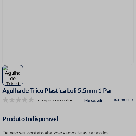
7
º
linha costura
8
º
fio malha
9
º
passamanaria
10
º
amigurumi
Agulha de Trico Plastica Luli 5,5mm 1 Par
:
007251
seja o primeiro a avaliar
Luli