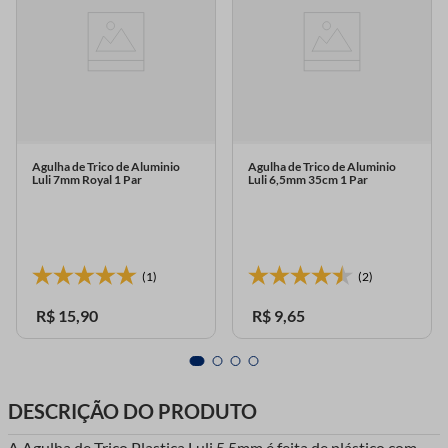
Agulha de Trico de Aluminio
Agulha de Trico de Aluminio
Luli 7mm Royal 1 Par
Luli 6,5mm 35cm 1 Par
(1)
(2)
R$
15
,
90
R$
9
,
65
DESCRIÇÃO DO PRODUTO
A Agulha de Trico Plastica Luli 5,5mm é feita de plástico com