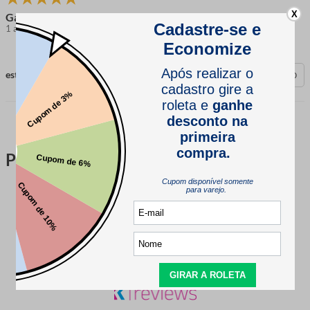
X
Gabriel V.
1 ano atrás
comprador verificado
esta avaliação foi útil?
0
0
Perguntas & respostas
Este produto ainda não tem perguntas
SEJA O PRIMEIRO A PERGUNTAR