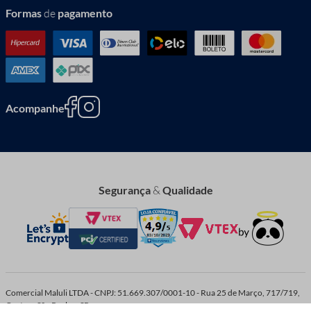
Formas
de
pagamento
Acompanhe
Segurança
&
Qualidade
Comercial Maluli LTDA - CNPJ: 51.669.307/0001-10 - Rua 25 de Março, 717/719,
Centro - São Paulo – SP