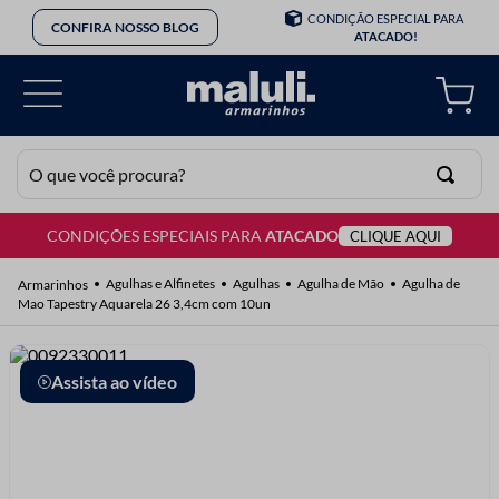
CONDIÇÃO ESPECIAL PARA
CONFIRA NOSSO BLOG
ATACADO!
O que você procura?
CONDIÇÕES ESPECIAIS PARA
ATACADO
CLIQUE AQUI
TERMOS MAIS BUSCADOS
1
º
lã
Agulhas e Alfinetes
Agulhas
Agulha de Mão
Agulha de
Mao Tapestry Aquarela 26 3,4cm com 10un
2
º
barbante
3
º
botão
Assista ao vídeo
4
º
elastico
5
º
renda
6
º
ziper