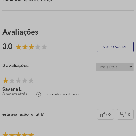
Avaliações
3.0
QUERO AVALIAR
2 avaliações
Savana L.
8 meses atrás
comprador verificado
esta avaliação foi útil?
0
0