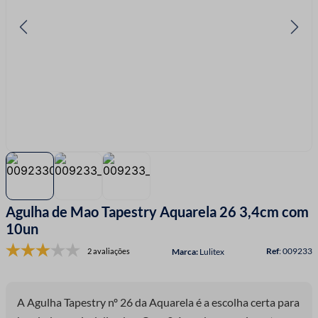
7
º
linha costura
8
º
fio malha
9
º
fita cetim
10
º
passamanaria
Agulha de Mao Tapestry Aquarela 26 3,4cm com
10un
:
009233
2 avaliações
Lulitex
A Agulha Tapestry nº 26 da Aquarela é a escolha certa para