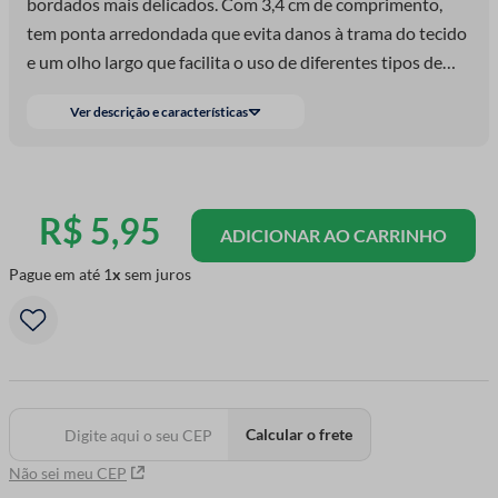
bordados mais delicados. Com 3,4 cm de comprimento,
tem ponta arredondada que evita danos à trama do tecido
e um olho largo que facilita o uso de diferentes tipos de
linha. Ideal para quem busca precisão e acabamento
Ver descrição e características
perfeito em técnicas como ponto cruz, bordado livre e
trabalhos em tela fina.
R$
5
,
95
ADICIONAR AO CARRINHO
Pague em até
1
sem juros
Calcular o frete
Não sei meu CEP