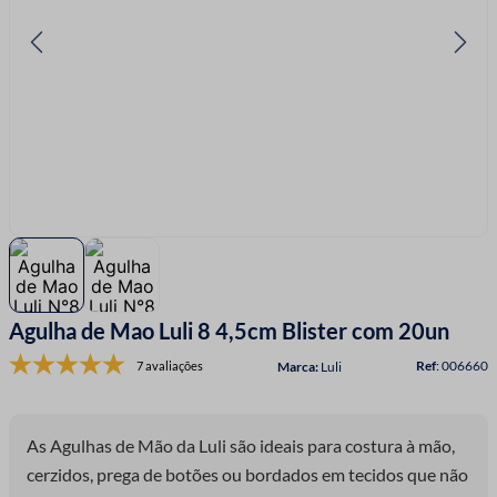
7
º
linha costura
8
º
fio malha
9
º
fita cetim
10
º
passamanaria
Agulha de Mao Luli 8 4,5cm Blister com 20un
:
006660
7 avaliações
Luli
As Agulhas de Mão da Luli são ideais para costura à mão,
cerzidos, prega de botões ou bordados em tecidos que não