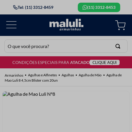
Tel: (11) 3312-8459
(11) 3312-8453
O que você procura?
CONDIÇÕES ESPECIAIS PARA
ATACADO
CLIQUE AQUI
TERMOS MAIS BUSCADOS
1
º
lã
Agulhas e Alfinetes
Agulhas
Agulha de Mão
Agulha de
Mao Luli 8 4,5cm Blister com 20un
2
º
barbante
3
º
botão
4
º
elastico
5
º
renda
6
º
ziper