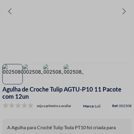
7
º
fio malha
8
º
linha costura
9
º
fita cetim
10
º
amigurumi
Agulha de Croche Tulip AGTU-P10 11 Pacote
com 12un
:
002508
seja o primeiro a avaliar
Luli
A Agulha para Crochê Tulip Toda PT10 foi criada para