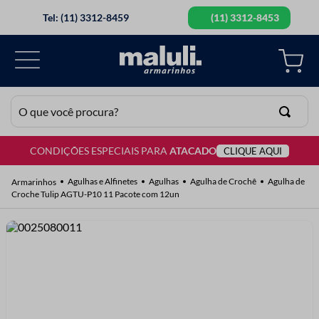
Tel: (11) 3312-8459
(11) 3312-8453
O que você procura?
CONDIÇÕES ESPECIAIS PARA
ATACADO
CLIQUE AQUI
TERMOS MAIS BUSCADOS
1
º
lã
Agulhas e Alfinetes
Agulhas
Agulha de Crochê
Agulha de
Croche Tulip AGTU-P10 11 Pacote com 12un
2
º
barbante
3
º
botão
4
º
elastico
5
º
renda
6
º
ziper