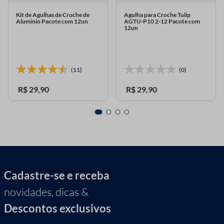
Kit de Agulhas de Croche de
Agulha para Croche Tulip
Aluminio Pacote com 12un
AGTU-P10 2-12 Pacote com
12un
(11)
(0)
R$
29
,
90
R$
29
,
90
Cadastre-se e receba
novidades, dicas &
Descontos exclusivos