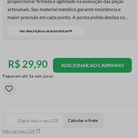
proporcionar firmeza e agilidade na execução das peças
artesanais. Seu material metálico garante resistência e
maior precisão em cada ponto. A ponta polida desliza com
suavidade pelo fio, evitando enroscos e falhas durante o
Ver descrição e características
trabalho. Muito indicada para amigurumis e peças que
exigem maior controle. Sua estrutura fina e leve facilita o
manuseio prolongado. Uma ferramenta indispensável para
um acabamento profissional.
R$
29
,
90
ADICIONAR AO CARRINHO
Pague em até
1
sem juros
Calcular o frete
Não sei meu CEP