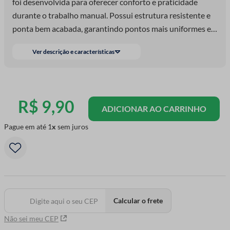
foi desenvolvida para oferecer conforto e praticidade
durante o trabalho manual. Possui estrutura resistente e
ponta bem acabada, garantindo pontos mais uniformes e
precisos. Seu cabo emborrachado proporciona uma
Ver descrição e características
pegada confortável, reduzindo o cansaço das mãos mesmo
em usos prolongados. É indicada para trabalhos em
crochê, permitindo a criação de roupas, peças decorativas,
barrados em toalhas, panos de prato e diversos projetos
R$
9
,
90
ADICIONAR AO CARRINHO
artesanais. Ideal para quem busca conforto aliado à
funcionalidade. As cores do cabo são variadas e enviadas
Pague em até
1
sem juros
conforme disponibilidade, podendo ser verde, laranja,
rosa, azul, roxa, amarela, entre outras.
Calcular o frete
Não sei meu CEP