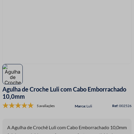
7
º
fio malha
8
º
linha costura
9
º
fita cetim
10
º
amigurumi
Agulha de Croche Luli com Cabo Emborrachado
10,0mm
:
002526
5 avaliações
Luli
A Agulha de Crochê Luli com Cabo Emborrachado 10,0mm