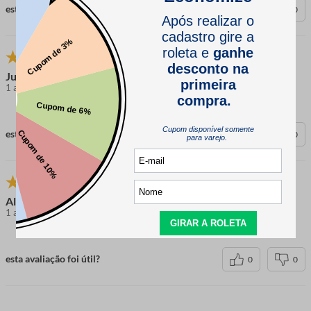
esta avaliação foi útil?
0
0
Juliana
1 ano atrás
comprador verificado
esta avaliação foi útil?
0
0
Alessandra
1 ano atrás
comprador verificado
esta avaliação foi útil?
0
0