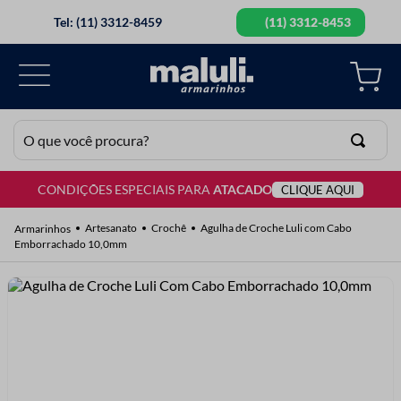
Tel: (11) 3312-8459
(11) 3312-8453
O que você procura?
CONDIÇÕES ESPECIAIS PARA
ATACADO
CLIQUE AQUI
TERMOS MAIS BUSCADOS
1
º
lã
Artesanato
Crochê
Agulha de Croche Luli com Cabo
Emborrachado 10,0mm
2
º
barbante
3
º
botão
4
º
elastico
5
º
renda
6
º
ziper