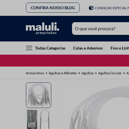
CONFIRA NOSSO BLOG
CONDIÇÃO ESPECIAL 
O que você procura?
TERMOS MAIS BUSCADOS
Todas Categorias
Colas e Adesivos
Fios e Lin
1
º
lã
2
º
barbante
Agulhas e Alfinetes
Agulhas
Agulha Circular
A
3
º
botão
4
º
elastico
5
º
renda
6
º
ziper
7
º
linha costura
8
º
fio malha