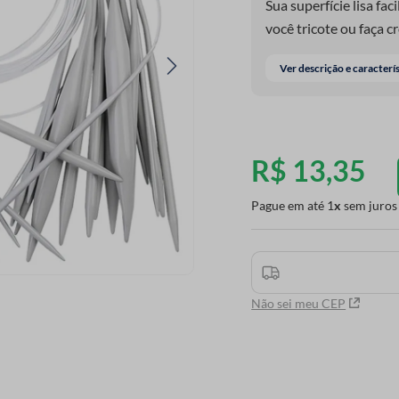
Sua superfície lisa fa
você tricote ou faça c
Ver descrição e caracterí
R$
13
,
35
Pague em até
1
sem juros
Não sei meu CEP