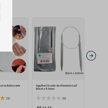
Curva Reforcada
Agulha Circular de Aluminio Luli
Agulha Circu
n
80cm x 9,0mm
80cm x 3,0
(2)
(0)
R$
16
,
55
R$
9
,
15