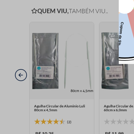
QUEM VIU,
TAMBÉM VIU..
minio Luli
Agulha Circular de Aluminio Luli
Agulha Circular de 
80cm x 4,5mm
60cm x 6,0mm
1)
(2)
R$
10
,
35
R$
11
,
99