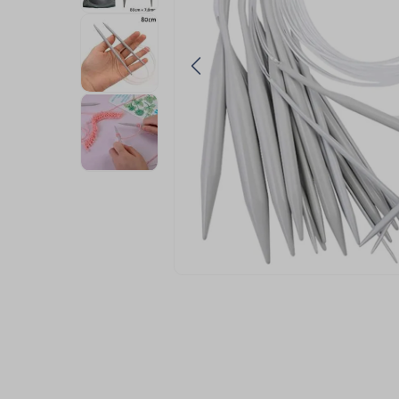
9
º
fita cetim
10
º
passamanaria