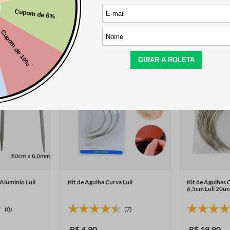
Aluminio Luli
Kit de Agulha Curva Luli
Kit de Agulhas 
6,5cm Luli 20u
(0)
(7)
R$
4
,
90
R$
19
,
90