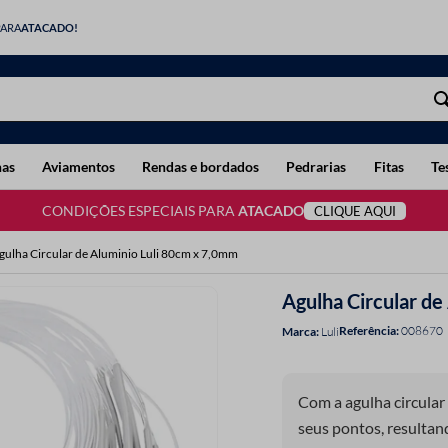
PARA
ATACADO!
has
Aviamentos
Rendas e bordados
Pedrarias
Fitas
Te
CONDIÇÕES ESPECIAIS PARA
ATACADO
CLIQUE AQUI
gulha Circular de Aluminio Luli 80cm x 7,0mm
Agulha Circular d
Referência
:
008670
Luli
Com a agulha circular 
seus pontos, resultan