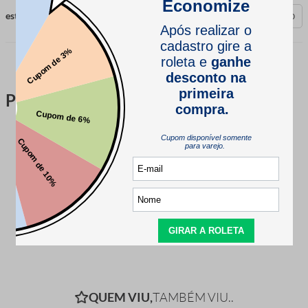
esta avaliação foi útil?
0
0
Perguntas & respostas
Este produto ainda não tem perguntas
SEJA O PRIMEIRO A PERGUNTAR
QUEM VIU,
TAMBÉM VIU..