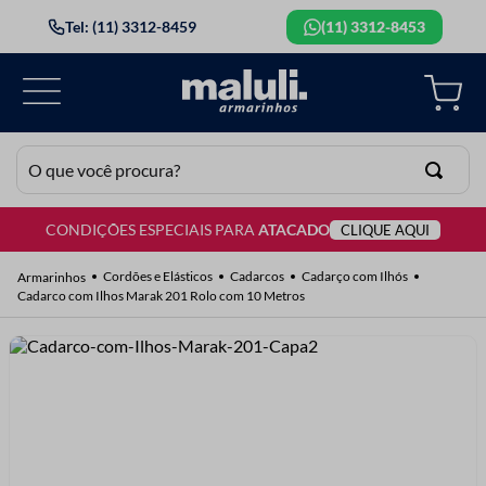
Tel: (11) 3312-8459
(11) 3312-8453
O que você procura?
CONDIÇÕES ESPECIAIS PARA
ATACADO
CLIQUE AQUI
TERMOS MAIS BUSCADOS
1
º
lã
Cordões e Elásticos
Cadarcos
Cadarço com Ilhós
Cadarco com Ilhos Marak 201 Rolo com 10 Metros
2
º
barbante
3
º
botão
4
º
elastico
5
º
renda
6
º
ziper