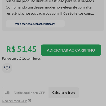
busca um produto durável e estiloso para seus sapatos.
Combinando um design moderno e elegante com alta
resistência, nossos cadarços com ilhós são feitos com
materiais de alta qualidade. Descubra agora mesmo a
Ver descrição e características
nossa seleção de cadarços com ilhós e escolha o que
melhor se adapta às suas necessidades.
R$
51
,
45
ADICIONAR AO CARRINHO
Pague em até
1
sem juros
Calcular o frete
Não sei meu CEP