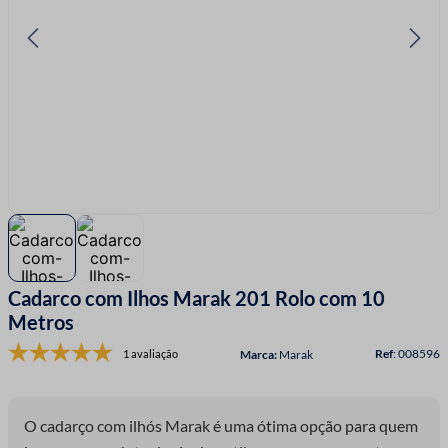
7
º
linha costura
8
º
fio malha
9
º
fita cetim
10
º
passamanaria
Cadarco com Ilhos Marak 201 Rolo com 10
Metros
:
008596
1 avaliação
Marak
O cadarço com ilhós Marak é uma ótima opção para quem