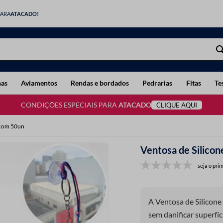
PARA
ATACADO!
has
Aviamentos
Rendas e bordados
Pedrarias
Fitas
Te
CONDIÇÕES ESPECIAIS PARA
ATACADO
CLIQUE AQUI
 com 50un
Ventosa de Silico
seja o prim
A Ventosa de Silicone 
sem danificar superfíc