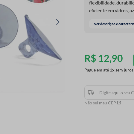
flexibilidade, durabi
eficiente em vidros, az
artesanato, organizaç
Ver descrição e caracterí
facilita o trabalho e 
R$
12
,
90
Pague em até
1
sem juros
Não sei meu CEP