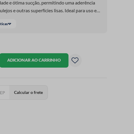
lidade e ótima sucção, permitindo uma aderência
ulejos e outras superfícies lisas. Ideal para uso em
ão e aplicações diversas, é um item funcional que
sticas
traz mais praticidade para diferentes necessidades.
ADICIONAR AO CARRINHO
Calcular o frete