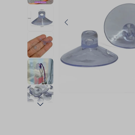
9
º
fita cetim
10
º
passamanaria