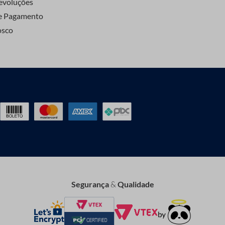
evoluções
e Pagamento
osco
Segurança
&
Qualidade