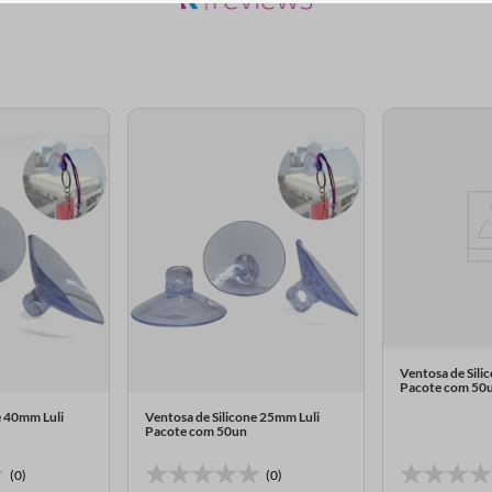
Ventosa de Sili
Pacote com 50
e 40mm Luli
Ventosa de Silicone 25mm Luli
Pacote com 50un
(0)
(0)