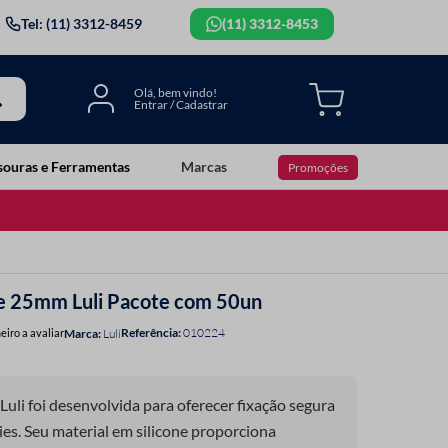
Tel: (11) 3312-8459
(11) 3312-8453
souras e Ferramentas
Marcas
Promoções
ne 25mm Luli Pacote com 50un
Referência
:
010224
eiro a avaliar
Luli
Luli foi desenvolvida para oferecer fixação segura
ies. Seu material em silicone proporciona