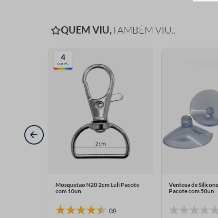
QUEM VIU,
TAMBÉM VIU..
4
cores
m Pacote
Mosquetao N20 2cm Luli Pacote
Ventosa de Silicon
com 10un
Pacote com 50un
7)
(3)