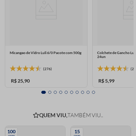
Micangao de Vidro Luli 6/0 Pacote com 500g
Colchete de Gancho Lul
24un
(276)
(23
R$
25
,
90
R$
5
,
99
QUEM VIU,
TAMBÉM VIU..
100
15
cores
cores