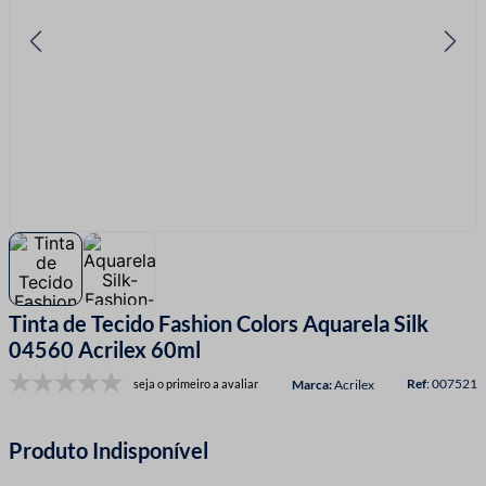
7
º
linha costura
8
º
fio malha
9
º
passamanaria
10
º
amigurumi
Tinta de Tecido Fashion Colors Aquarela Silk
04560 Acrilex 60ml
:
007521
seja o primeiro a avaliar
Acrilex