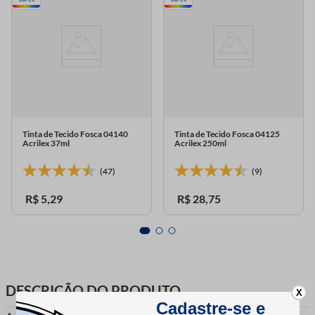
Tinta de Tecido Fosca 04140
Tinta de Tecido Fosca 04125
Acrilex 37ml
Acrilex 250ml
(47)
(9)
R$
5
,
29
R$
28
,
75
DESCRIÇÃO DO PRODUTO
X