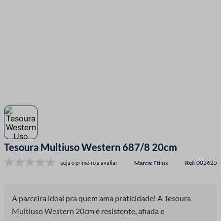
7
º
fio malha
8
º
linha costura
9
º
fita cetim
10
º
amigurumi
Tesoura Multiuso Western 687/8 20cm
:
002625
seja o primeiro a avaliar
Etilux
A parceira ideal pra quem ama praticidade! A Tesoura
Multiuso Western 20cm é resistente, afiada e