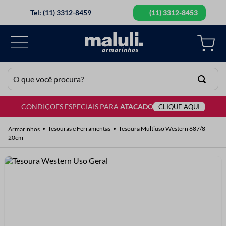
Tel: (11) 3312-8459
(11) 3312-8453
O que você procura?
CONDIÇÕES ESPECIAIS PARA
ATACADO
CLIQUE AQUI
TERMOS MAIS BUSCADOS
1
º
lã
Tesouras e Ferramentas
Tesoura Multiuso Western 687/8
20cm
2
º
barbante
3
º
botão
4
º
elastico
5
º
renda
6
º
ziper