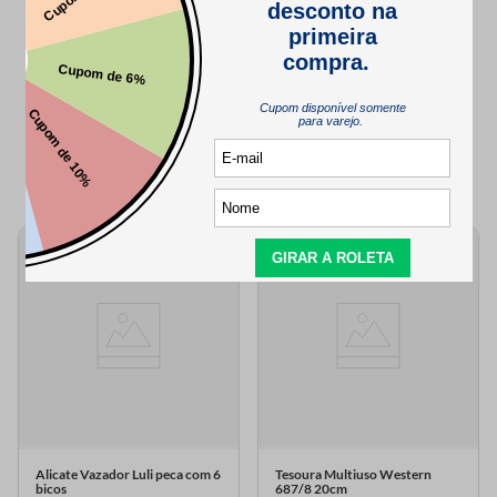
QUEM VIU,
TAMBÉM VIU..
Alicate Vazador Luli peca com 6
Tesoura Multiuso Western
bicos
687/8 20cm