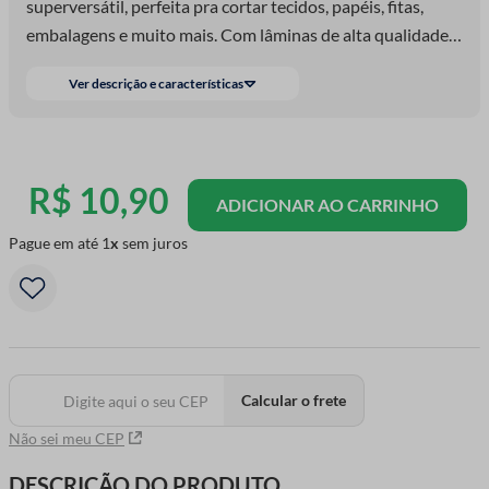
superversátil, perfeita pra cortar tecidos, papéis, fitas,
embalagens e muito mais. Com lâminas de alta qualidade e
cabo ergonômico, garante cortes precisos e conforto até
Ver descrição e características
nos usos mais longos. Essencial pra ter sempre por perto
no ateliê, escritório ou em casa, um verdadeiro coringa no
dia a dia!
R$
10
,
90
ADICIONAR AO CARRINHO
Pague em até
1
sem juros
Calcular o frete
Não sei meu CEP
DESCRIÇÃO DO PRODUTO