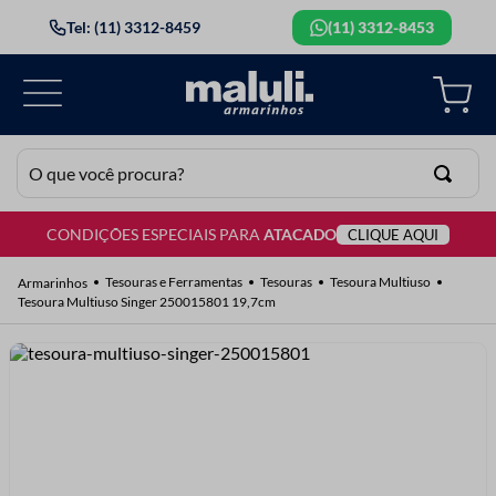
Tel: (11) 3312-8459
(11) 3312-8453
O que você procura?
CONDIÇÕES ESPECIAIS PARA
ATACADO
CLIQUE AQUI
TERMOS MAIS BUSCADOS
1
º
lã
Tesouras e Ferramentas
Tesouras
Tesoura Multiuso
Tesoura Multiuso Singer 250015801 19,7cm
2
º
barbante
3
º
botão
4
º
elastico
5
º
renda
6
º
ziper