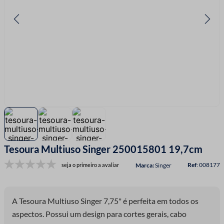
7
º
linha costura
8
º
fio malha
9
º
fita cetim
10
º
passamanaria
Tesoura Multiuso Singer 250015801 19,7cm
:
008177
seja o primeiro a avaliar
Singer
A Tesoura Multiuso Singer 7,75" é perfeita em todos os
aspectos. Possui um design para cortes gerais, cabo