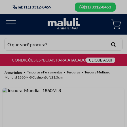
Tel: (11) 3312-8459
(11) 3312-8453
O que você procura?
CONDIÇÕES ESPECIAIS PARA
ATACADO
CLIQUE AQUI
TERMOS MAIS BUSCADOS
1
º
lã
Tesouras e Ferramentas
Tesouras
Tesoura Multiuso
Mundial 1860M-8 CushionSoft 21,5cm
2
º
barbante
3
º
botão
4
º
elastico
5
º
renda
6
º
ziper