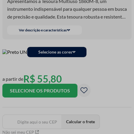
Apresentamos a Tesoura Multiuso 1860M-8, um
instrumento indispensável para qualquer pessoa em busca
de precisão e qualidade. Esta tesoura robusta e resistente
é ideal para uma ampla gama de tarefas, desde trabalhos
Ver descrição e características
de artesanato e costura até atividades domésticas e de
jardinagem.
Selecione as cores
R$
55
,
80
a partir de
SELECIONE OS PRODUTOS
Calcular o frete
Não sei meu CEP