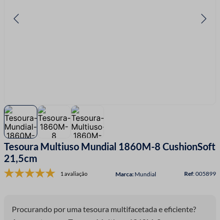
7
º
linha costura
8
º
fio malha
9
º
fita cetim
10
º
passamanaria
Tesoura Multiuso Mundial 1860M-8 CushionSoft
21,5cm
:
005899
1 avaliação
Mundial
Procurando por uma tesoura multifacetada e eficiente?