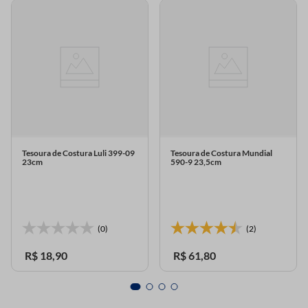
Tesoura de Costura Luli 399-09
Tesoura de Costura Mundial
23cm
590-9 23,5cm
(0)
(2)
R$
18
,
90
R$
61
,
80