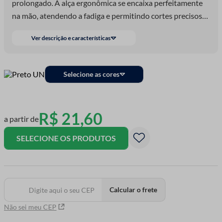
prolongado. A alça ergonômica se encaixa perfeitamente
na mão, atendendo a fadiga e permitindo cortes precisos
em diferentes ângulos. Além disso, o acabamento
Ver descrição e características
resistente e resistente garante uma longa vida útil para
sua tesoura, tornando-a um investimento duradouro para
qualquer entusiasta de costura.
Selecione as cores
R$
21
,
60
a partir de
SELECIONE OS PRODUTOS
Calcular o frete
Não sei meu CEP