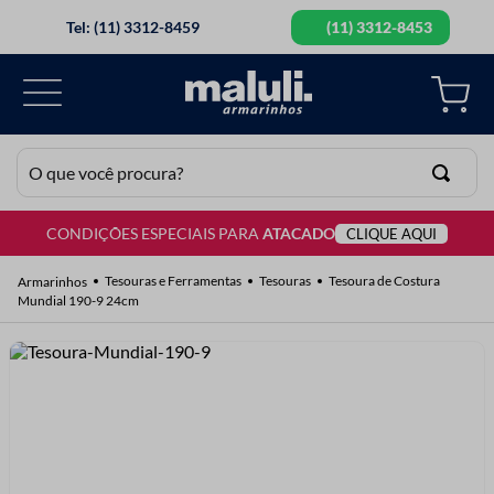
Tel: (11) 3312-8459
(11) 3312-8453
O que você procura?
CONDIÇÕES ESPECIAIS PARA
ATACADO
CLIQUE AQUI
TERMOS MAIS BUSCADOS
1
º
lã
Tesouras e Ferramentas
Tesouras
Tesoura de Costura
Mundial 190-9 24cm
2
º
barbante
3
º
botão
4
º
elastico
5
º
renda
6
º
fio malha