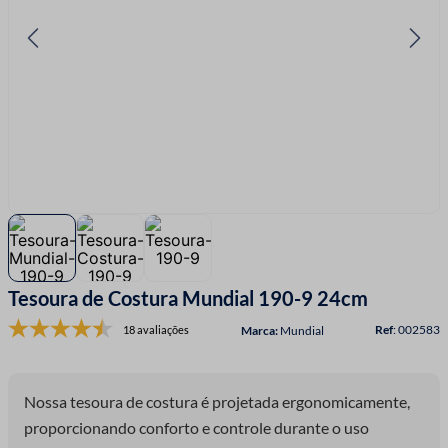
7
º
linha costura
8
º
fita cetim
9
º
ziper
10
º
agulha
Tesoura de Costura Mundial 190-9 24cm
:
002583
18 avaliações
Mundial
Nossa tesoura de costura é projetada ergonomicamente,
proporcionando conforto e controle durante o uso